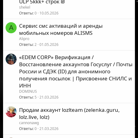
ULP 5kkk+ строк ₪
shekel
Ответы
0
10.05.2026
Сервис смс активаций и аренды
A
мобильных номеров ALISMS
Alipro
Ответы
2
01.05.2026
«EDEM CORP» Верификация /
Восстановление аккаунтов Госуслуг / Почты
России и СДЭК (ID) для анонимного
получения посылок | Присвоение СНИЛС и
ИНН
DOMINUS
Ответы
5
21.03.2026
Продам аккаунт lozlteam (zelenka.guru,
lolz.live, lolz)
cannonawg
Ответы
0
21.03.2026