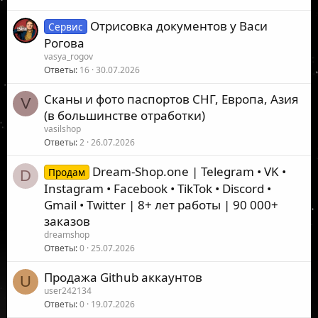
Отрисовка документов у Васи
Сервис
Рогова
vasya_rogov
Ответы
16
30.07.2026
Сканы и фото паспортов СНГ, Европа, Азия
V
(в большинстве отработки)
vasilshop
Ответы
2
26.07.2026
Dream-Shop.one | Telegram • VK •
Продам
D
Instagram • Facebook • TikTok • Discord •
Gmail • Twitter | 8+ лет работы | 90 000+
заказов
dreamshop
Ответы
0
25.07.2026
Продажа Github аккаунтов
U
user242134
Ответы
0
19.07.2026