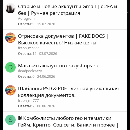
Старые и новые аккаунты Gmail | с 2FA и
без | Ручная регистрация
Adrogrom
Ответы
9
19.07.2026
Отрисовка документов | FAKE DOCS |
Высокое качество! Низкие цены!
freon_mr777
Ответы
15
03.07.2026
Магазин аккаунтов crazyshops.ru
D
deadpoolcrazy
Ответы
0
24.06.2026
Шаблоны PSD & PDF - личная уникальная
коллекция документов.
freon_mr777
Ответы
2
06.06.2026
₪ Комбо-листы любого гео и тематики |
S
Гейм, Крипто, Соц сети, Банки и прочее |