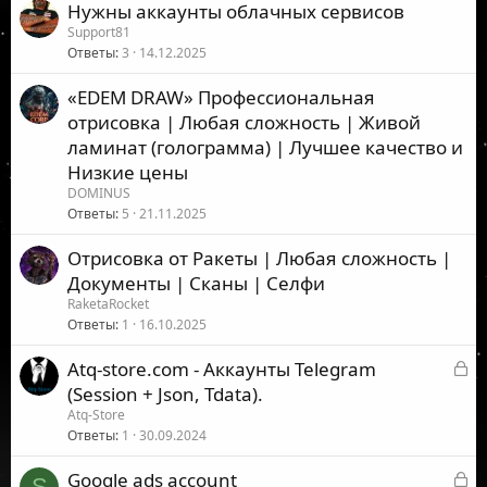
Нужны аккаунты облачных сервисов
Support81
Ответы
3
14.12.2025
«EDEM DRAW» Профессиональная
отрисовка | Любая сложность | Живой
ламинат (голограмма) | Лучшее качество и
Низкие цены
DOMINUS
Ответы
5
21.11.2025
Отрисовка от Ракеты | Любая сложность |
Документы | Сканы | Селфи
RaketaRocket
Ответы
1
16.10.2025
З
Atq-store.com - Аккаунты Telegram
а
(Session + Json, Tdata).
к
Atq-Store
р
Ответы
1
30.09.2024
ы
З
Google ads account
т
S