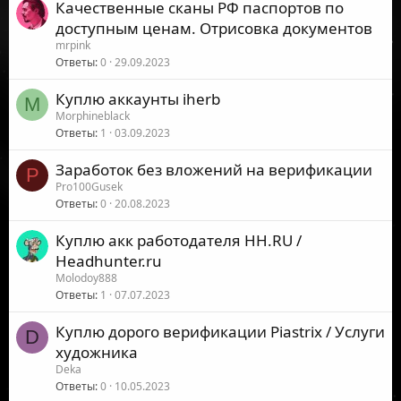
Качественные сканы РФ паспортов по
доступным ценам. Отрисовка документов
mrpink
Ответы
0
29.09.2023
Куплю аккаунты iherb
M
Morphineblack
Ответы
1
03.09.2023
Заработок без вложений на верификации
P
Pro100Gusek
Ответы
0
20.08.2023
Куплю акк работодателя HH.RU /
Headhunter.ru
Molodoy888
Ответы
1
07.07.2023
Куплю дорого верификации Piastrix / Услуги
D
художника
Deka
Ответы
0
10.05.2023