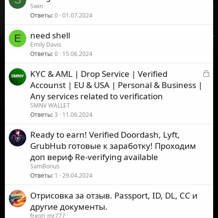
а
Swin
о
Ответы
0
01.07.2024
к
р
need shell
ы
E
Emily Davis
т
Ответы
0
15.06.2024
о
З
KYC & AML | Drop Service | Verified
а
Accounst | EU & USA | Personal & Business |
к
Any services related to verification
р
SMNV WALLET
ы
Ответы
3
11.06.2024
т
Ready to earn! Verified Doordash, Lyft,
о
GrubHub готовые к заработку! Проходим
доп вериф Re-verifying available
SamBonus
Ответы
1
29.04.2024
Отрисовка за отзыв. Passport, ID, DL, СC и
другие документы.
freon_mr777