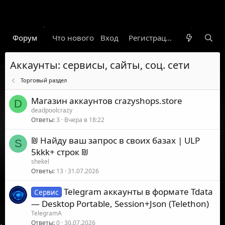
Форум
Что нового
Вход
Гарант
Новости
Регистрация
Правил
Аккаунты: сервисы, сайты, соц. сети
Торговый раздел
Магазин аккаунтов crazyshops.store
D
deadpoolcrazy
Ответы
3
Вчера в 18:22
₪ Найду ваш запрос в своих базах | ULP
S
5kkk+ строк ₪
shekel
Ответы
13
31.07.2026
Telegram аккаунты в формате Tdata
Сервис
— Desktop Portable, Session+Json (Telethon)
TelegramA
Ответы
0
30.07.2026