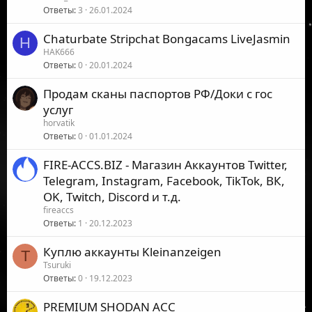
Ответы
3
26.01.2024
Chaturbate Stripchat Bongacams LiveJasmin
H
HAK666
Ответы
0
20.01.2024
Продам сканы паспортов РФ/Доки с гос
услуг
horvatik
Ответы
0
01.01.2024
FIRE-ACCS.BIZ - Магазин Аккаунтов Twitter,
Telegram, Instagram, Facebook, TikTok, ВК,
OK, Twitch, Discord и т.д.
fireaccs
Ответы
1
20.12.2023
Куплю аккаунты Kleinanzeigen
T
Tsuruki
Ответы
0
19.12.2023
PREMIUM SHODAN ACC