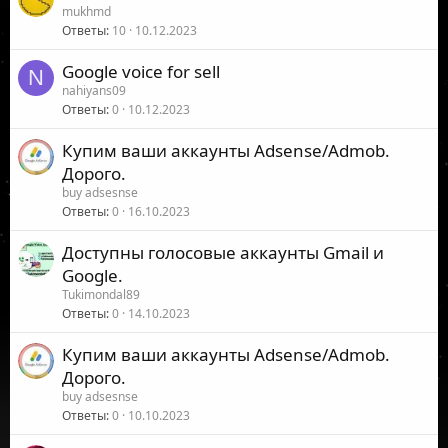
mukhmd
Ответы
10
10.12.2023
Google voice for sell
N
nahiyans09
Ответы
0
10.12.2023
Купим ваши аккаунты Adsense/Admob.
Дорого.
buy adsesnse
Ответы
0
16.10.2023
Доступны голосовые аккаунты Gmail и
Google.
Tukimondal89
Ответы
0
14.10.2023
Купим ваши аккаунты Adsense/Admob.
Дорого.
buy adsesnse
Ответы
0
10.10.2023