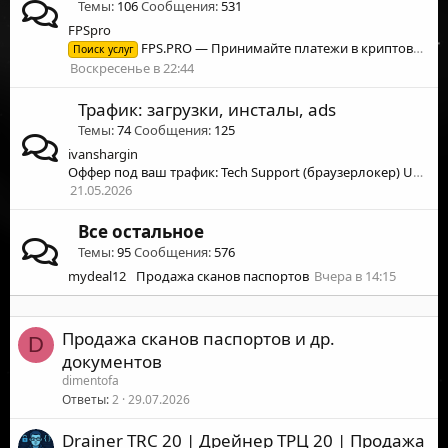
Темы
106
Сообщения
531
FPSpro
FPS.PRO — Принимайте платежи в криптовалюте
Поиск услуг
Воскресенье в 22:44
Трафик: загрузки, инсталы, ads
Темы
74
Сообщения
125
ivanshargin
Оффер под ваш трафик: Tech Support (браузерлокер) US, BE, FR, JP
21.05.2026
Все остальное
Темы
95
Сообщения
576
mydeal12
Продажа сканов паспортов
Вчера в 14:15
Продажа сканов паспортов и др.
D
документов
dimentofa
Ответы
2
29.07.2026
Drainer TRC 20 | Дрейнер ТРЦ 20 | Продажа