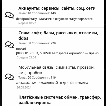
Аккаунты: сервисы, сайты, соц. сети
Темы
40
Сообщения
140
deadpoolcrazy
Магазин аккаунтов crazyshops.store
Вчера в 18:22
Спам: софт, базы, рассылки, отклики,
ddos
Темы
58
Сообщения
229
mosad
[ЯПОНИЯ/США] SEKISUI Aerospace Corporation — прямой поставщик первого уровня для Boeing, Spirit AeroSystems, Triumph Group и других военных программ
Среда в 03:04
Мобильная связь: симкарты, прозвон,
смс, пробив
Темы
20
Сообщения
116
whiteside
БОТ С ХАЛЯВНОЙ НЕДЕЛЕЙ ПРОБИВА
26.08.2024
Платёжные системы: обмен, трансфер,
разблокировка