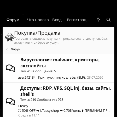
Форум
Что нового
Вход
Гарант
Новости
Регистрация
Правил
Покупка/Продажа
Торговая площадка: покупка и продажа софта, доступов, баз,
аккаунтов и цифровых услуг.
Форум
Вирусология: malware, крипторы,
эксплойты
Темы
3
Сообщения
5
user242134
Криптую линукс эльфы (ELF).
28.07.2026
Доступы: RDP, VPS, SQL inj, базы, сайты,
shell's
Темы
219
Сообщения
978
LTeasy
⚪️ 50% OFF ➡️ LTeasy.shop ⬅️ 0,70$/день ⬆️ ПРЕМИУМ ПРОКСИ ⬆️ Моб & Рез ⬆️ 190+ ГЕО ⬆️ ВРАЩАЮЩИЙСЯ | ЛИПКИЙ ⬆️ БЕЗ KYC⚪️
Среда в 11:11