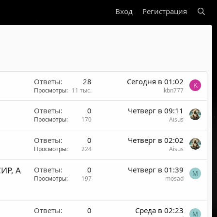
Вход
Регистрация
Ответы
28
Сегодня в 01:02
K
Просмотры
11 тыс.
kbn777
Ответы
0
Четверг в 09:11
Просмотры
170
Aisus
Ответы
0
Четверг в 02:02
Просмотры
224
Aisus
ИР, А
Ответы
0
Четверг в 01:39
M
Просмотры
197
mosad
Ответы
0
Среда в 02:23
M