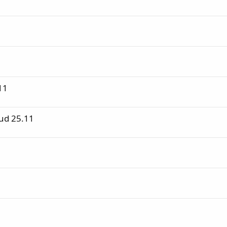
11
oud 25.11