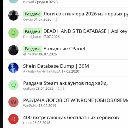
mosad
Среда в 02:23
Логи со стиллера 2026 из первых р
Раздача
devqp
01.07.2026
2
DEAD HAND 5 TB DATABASE | Api key
Раздача
D
Dead_hand
17.07.2026
Валидные CPanel
Раздача
el_hacker
06.07.2026
Shein Database Dump | 30M
АнАлЬнАя ЧуПаКаБрА
17.03.2020
Раздача Steam аккаунтов под хайд.
Q
quillton
28.04.2022
2
3
РАЗДАЧА ЛОГОВ ОТ WINRONE (ОБНОВЛЯЕМА
W
WinRoNe
13.02.2019
400 потрясающих бесплатных сервисов
R
root4
26.08.2018