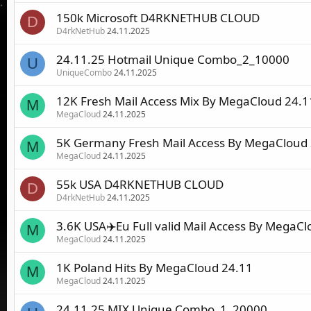
150k Microsoft D4RKNETHUB CLOUD
D
D4rkNetHub
24.11.2025
24.11.25 Hotmail Unique Combo_2_10000
U
UniqueCombo
24.11.2025
12K Fresh Mail Access Mix By MegaCloud 24.1
M
MegaCloud
24.11.2025
5K Germany Fresh Mail Access By MegaCloud
M
MegaCloud
24.11.2025
55k USA D4RKNETHUB CLOUD
D
D4rkNetHub
24.11.2025
3.6K USA✈️Eu Full valid Mail Access By MegaC
M
MegaCloud
24.11.2025
1K Poland Hits By MegaCloud 24.11
M
MegaCloud
24.11.2025
24.11.25 MIX Unique Combo_1_20000