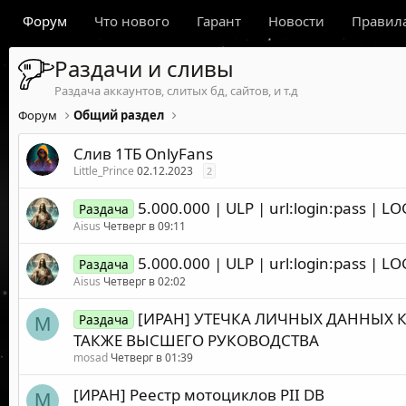
Форум
Что нового
Гарант
Новости
Правил
Раздачи и сливы
Раздача аккаунтов, слитых бд, сайтов, и т.д
Форум
Общий раздел
Слив 1ТБ OnlyFans
Little_Prince
02.12.2023
2
5.000.000 | ULP | url:login:pass | LO
Раздача
Aisus
Четверг в 09:11
5.000.000 | ULP | url:login:pass | LO
Раздача
Aisus
Четверг в 02:02
[ИРАН] УТЕЧКА ЛИЧНЫХ ДАННЫХ 
Раздача
M
ТАКЖЕ ВЫСШЕГО РУКОВОДСТВА
mosad
Четверг в 01:39
[ИРАН] Реестр мотоциклов PII DB
M