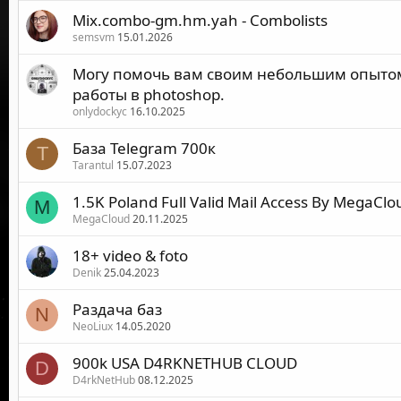
Mix.combo-gm.hm.yah - Combolists
semsvm
15.01.2026
Могу помочь вам своим небольшим опытом
работы в photoshop.
onlydockyc
16.10.2025
База Telegram 700к
T
Tarantul
15.07.2023
1.5K Poland Full Valid Mail Access By MegaClo
M
MegaCloud
20.11.2025
18+ video & foto
Denik
25.04.2023
Раздача баз
N
NeoLiux
14.05.2020
900k USA D4RKNETHUB CLOUD
D
D4rkNetHub
08.12.2025