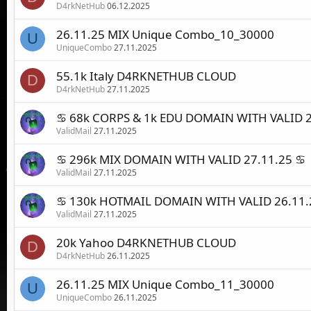
D4rkNetHub
06.12.2025
26.11.25 MIX Unique Combo_10_30000
U
UniqueCombo
27.11.2025
55.1k Italy D4RKNETHUB CLOUD
D
D4rkNetHub
27.11.2025
♋ 68k CORPS & 1k EDU DOMAIN WITH VALID 2
ValidMail
27.11.2025
♋ 296k MIX DOMAIN WITH VALID 27.11.25 ♋
ValidMail
27.11.2025
♋ 130k HOTMAIL DOMAIN WITH VALID 26.11.
ValidMail
27.11.2025
20k Yahoo D4RKNETHUB CLOUD
D
D4rkNetHub
26.11.2025
26.11.25 MIX Unique Combo_11_30000
U
UniqueCombo
26.11.2025