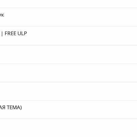
ук
 | FREE ULP
Я ТЕМА)