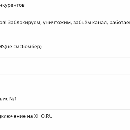
онкурентов
ов! Заблокируем, уничтожим, забьём канал, работае
MS(не смсбомбер)
рвис №1
дключение на XHO.RU