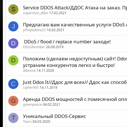
Service DDOS Attack/ДДОС Атака на заказ.
S
superman_ddos
17.02.2021
Предлагаю вам качественные услуги DDoS 
J
johnykabina22
16.02.2021
⁣ DDoS / flood / replace number заходи!
D
DDoSNumber
26.09.2019
Положим (сделаем недоступным) сайт! Ddo
D
устраним конкурентов легко и быстро!
ddosout
14.11.2020
Just Ddos It//Ддос для всех// Ддос как спо
C
cipher495
14.11.2019
Аренда DDOS мощностей с помесячной опла
G
greenpeace
04.02.2021
Уникальный DDOS-Сервис
T
Tears
04.03.2020