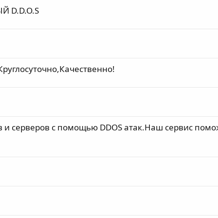
Й D.D.O.S
Круглосуточно,Качественно!
в и серверов с помощью DDOS атак.Наш сервис помо