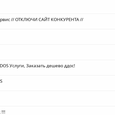
ервис // ОТКЛЮЧИ САЙТ КОНКУРЕНТА //
DDOS Услуги, Заказать дешево ддос!
oS
!!!