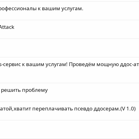
 Профессионалы к вашим услугам.
Attack
s-сервис к вашим услугам! Проведём мощную ддос-ат
соб решить проблему
той,хватит переплачивать псевдо ддосерам.(V 1.0)