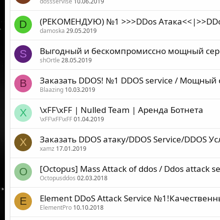
dossservise
10.06.2019
(РЕКОМЕНДУЮ) №1 >>>DDos Атака<<|>>DDo
D
damoska
29.05.2019
Выгодный и бескомпромиссно мощный серви
S
shOrtle
28.05.2019
Заказать DDOS! №1 DDOS service / Мощный
B
Blaazing
10.03.2019
\xFF\xFF | Nulled Team | Аренда Ботнета
X
\xFF\xFF\xFF
01.04.2019
Заказать DDOS атаку/DDOS Service/DDOS Ус
X
xamz
17.01.2019
[Octopus] Mass Attack of ddos / Ddos attack se
O
Octopusddos
02.03.2018
Element DDoS Attack Service №1!Качественн
E
ElementPro
10.10.2018