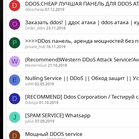
DDOS.CHEAP ЛУЧШАЯ ПАНЕЛЬ ДЛЯ DDOS А
D
ddoscheap
07.12.2019
Заказать ddos! | ддос атака | ddos атака | 
O
Order_ddos
23.11.2018
>>>>DDos панель, аренда мощностей без 
P
private_hub
16.11.2019
(Recommend)Western DDoS Attack Service!
W
WesternGun
21.10.2019
Nulling Service || DDoS || Обход защит || 
E
exf4t
02.05.2019
[RECOMMEND] Ddos Сorporation / Тестируй 
D
Ddosya
01.10.2019
[SPAM SERVICE] Whatsapp
J
julius
07.09.2019
Мощный DDOS service
D