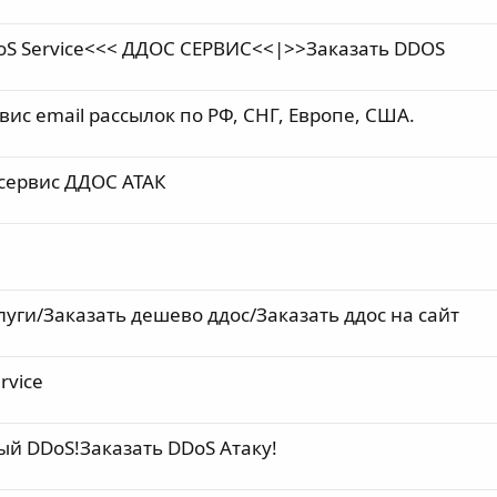
S Service<<< ДДОС СЕРВИС<<|>>Заказать DDOS
с email рассылок по РФ, СНГ, Европе, США.
 сервис ДДОС АТАК
луги/Заказать дешево ддос/Заказать ддос на сайт
rvice
ый DDoS!Заказать DDoS Атаку!