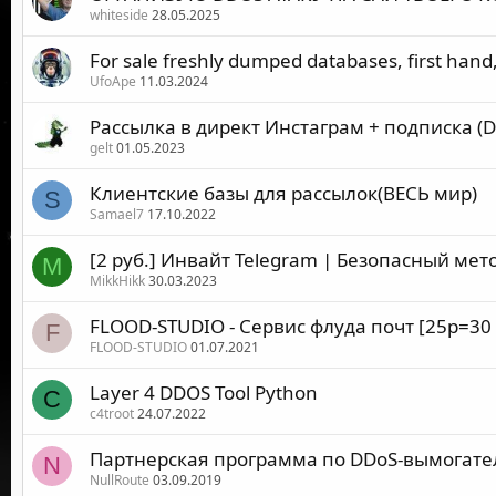
whiteside
28.05.2025
For sale freshly dumped databases, first hand
UfoApe
11.03.2024
Рассылка в директ Инстаграм + подписка (D
gelt
01.05.2023
Клиентские базы для рассылок(ВЕСЬ мир)
S
Samael7
17.10.2022
[2 руб.] Инвайт Telegram | Безопасный мето
M
MikkHikk
30.03.2023
FLOOD-STUDIO - Сервис флуда почт [25р=30
F
FLOOD-STUDIO
01.07.2021
Layer 4 DDOS Tool Python
C
c4troot
24.07.2022
Партнерская программа по DDoS-вымогате
N
NullRoute
03.09.2019