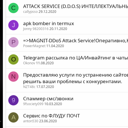
ATTACK SERVICE (D.D.O.S) ИНТЕЛЛЕКТУАЛЬНЫ
C
callypsso
29.12.2020
apk bomber in termux
J
Jonny 98200316
20.11.2020
=>MAGNIT-DDoS Attack Service!Оперативно,
P
PowerMagnet
11.04.2020
Telegram рассылка по ЦА/Инвайтинг в чаты
O
Okonov
11.08.2020
Предоставляю услуги по устранению сайто
N
решить ваши проблемы с конкурентами.
NZT48c
17.07.2020
Спаммер смс/звонки
9
9fsociety099
10.03.2020
Сервис по ФЛУДУ ПОЧТ
A
anton530
23.06.2020