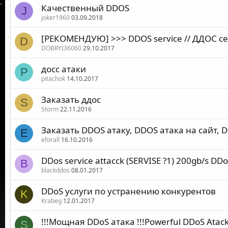
Качественный DDOS
J
joker1960
03.09.2018
[РЕКОМЕНДУЮ] >>> DDOS service // ДДОС с
D
DOBRYI36060
29.10.2017
досс атаки
P
pitachok
14.10.2017
Заказать ддос
S
Storm
22.11.2016
Заказать DDOS атаку, DDOS атака на сайт, 
E
eforall
16.10.2016
DDos service attacck (SERVISE ?1) 200gb/s DD
B
blackddos
08.01.2017
DDoS услуги по устранению конкурентов
K
Krabeg
12.01.2017
!!!Мощная DDoS атака !!!Powerful DDoS Atack 
S