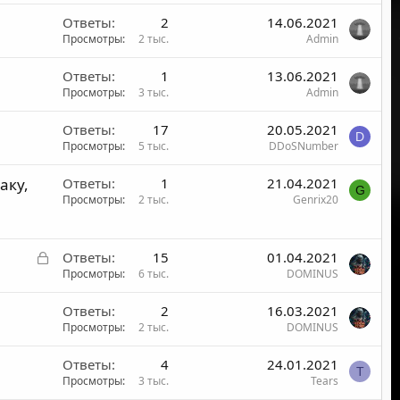
Ответы
2
14.06.2021
Просмотры
2 тыс.
Admin
Ответы
1
13.06.2021
Просмотры
3 тыс.
Admin
Ответы
17
20.05.2021
D
Просмотры
5 тыс.
DDoSNumber
аку,
Ответы
1
21.04.2021
G
Просмотры
2 тыс.
Genrix20
З
Ответы
15
01.04.2021
а
Просмотры
6 тыс.
DOMINUS
к
Ответы
2
16.03.2021
р
Просмотры
2 тыс.
DOMINUS
ы
т
Ответы
4
24.01.2021
о
T
Просмотры
3 тыс.
Tears