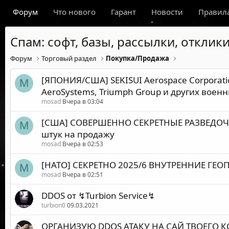
Форум
Что нового
Гарант
Новости
Правил
Спам: софт, базы, рассылки, отклики
Форум
Торговый раздел
Покупка/Продажа
[ЯПОНИЯ/США] SEKISUI Aerospace Corporatio
M
AeroSystems, Triumph Group и других воен
mosad
Вчера в 03:04
[США] СОВЕРШЕННО СЕКРЕТНЫЕ РАЗВЕДОЧНЫ
M
штук на продажу
mosad
Вчера в 02:53
[НАТО] СЕКРЕТНО 2025/6 ВНУТРЕННИЕ Г
M
mosad
Вчера в 02:51
DDOS от ↯Turbion Service↯
turbion0
09.03.2021
ОРГАНИЗУЮ DDOS АТАКУ НА САЙ ТВОЕГО 