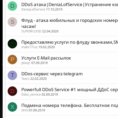
DDoS атака|DeniaLofService|Устранение к
D
DeniaLofService
17.10.2019
Флуд - атака мобильных и городских номер
S
часам!
SUPERFLOOD
22.04.2020
Предоставляю услуги по флуду звонками,S
maks77rus
19.02.2020
Услуги E-Mail рассылок
P
p6oq1
07.09.2019
DDos-сервис через telegram
T
Tears
22.02.2020
Powerfull DDoS Service #1 мощный ДДоС се
D
Ddos_service
02.09.2019
Подмена номера телефона. Бесплатное по
X
XHO
07.09.2019