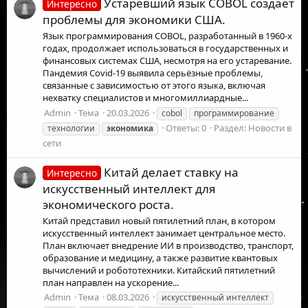
Устаревший язык COBOL создаёт
Интересно
проблемы для экономики США.
Язык программирования COBOL, разработанный в 1960-х
годах, продолжает использоваться в государственных и
финансовых системах США, несмотря на его устаревание.
Пандемия Covid-19 выявила серьёзные проблемы,
связанные с зависимостью от этого языка, включая
нехватку специалистов и многомиллиардные...
Admin
Тема
20.03.2026
cobol
программирование
Ответы: 0
Раздел:
Новости в
технологии
экономика
сети
Китай делает ставку на
Интересно
искусственный интеллект для
экономического роста.
Китай представил новый пятилетний план, в котором
искусственный интеллект занимает центральное место.
План включает внедрение ИИ в производство, транспорт,
образование и медицину, а также развитие квантовых
вычислений и робототехники. Китайский пятилетний
план направлен на ускорение...
Admin
Тема
08.03.2026
искусственный интеллект