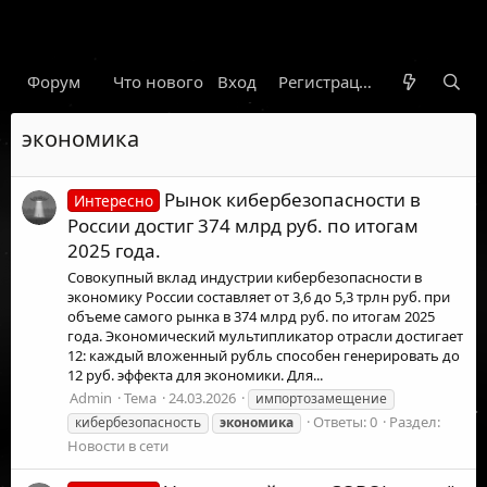
Форум
Что нового
Вход
Гарант
Новости
Регистрация
Правил
экономика
Рынок кибербезопасности в
Интересно
России достиг 374 млрд руб. по итогам
2025 года.
Совокупный вклад индустрии кибербезопасности в
экономику России составляет от 3,6 до 5,3 трлн руб. при
объеме самого рынка в 374 млрд руб. по итогам 2025
года. Экономический мультипликатор отрасли достигает
12: каждый вложенный рубль способен генерировать до
12 руб. эффекта для экономики. Для...
Admin
Тема
24.03.2026
импортозамещение
Ответы: 0
Раздел:
кибербезопасность
экономика
Новости в сети