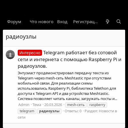
Форум
Что нового
Вход
Гарант
Новости
Регистрация
Правил
радиоузлы
Telegram работает без сотовой
Интересно
сети и интернета с помощью Raspberry Pi и
радиоузлов.
Энтузиаст продемонстрировал передачу текста из
Telegram через mesh-сеть Meshtastic при отсутствии
мобильной связи. Для реализации схемы
использовались Raspberry Pi, библиотека Telethon для
доступа к Telegram API и два устройства Meshtastic.
Система позволяет читать каналы, загружать посты и...
Admin
Тема
20.03.2026
mesh-сеть
raspberry
Ответы: 0
Раздел:
Новости в
telegram
радиоузлы
сети