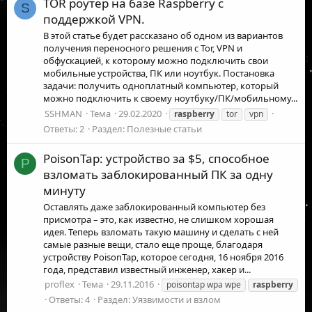
TOR роутер на базе Raspberry с
S
поддержкой VPN.
В этой статье будет рассказано об одном из вариантов
получения переносного решения с Tor, VPN и
обфускацией, к которому можно подключить свои
мобильные устройства, ПК или ноутбук. Постановка
задачи: получить одноплатный компьютер, который
можно подключить к своему ноутбуку/ПК/мобильному...
SSHMAN
Тема
29.02.2020
raspberry
tor
vpn
Ответы: 2
Раздел:
Полезные статьи
PoisonTap: устройство за $5, способное
P
взломать заблокированный ПК за одну
минуту
Оставлять дaже заблокированный компьютер без
присмотра – это, как известно, не слишком хорошая
идея. Теперь взломать такую машину и сделать с ней
самые разные вещи, стало еще проще, благодаря
устройству PoisonTap, которое сегодня, 16 ноября 2016
года, представил известный инженер, хакер и...
proflex
Тема
29.11.2016
poisontap wpa wpe
raspberry
Ответы: 4
Раздел:
Уязвимости и взлом