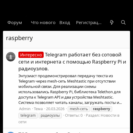
Форум
Что нового
Вход
Гарант
Новости
Регистрация
Правил
raspberry
Telegram работает без сотовой
Интересно
сети и интернета с помощью Raspberry Pi и
радиоузлов.
Энтузиаст продемонстрировал передачу текста из
Telegram через mesh-сеть Meshtastic при отсутствии
мобильной связи. Для реализации схемы
использовались Raspberry Pi, библиотека Telethon для
доступа к Telegram API и два устройства Meshtastic.
Система позволяет читать каналы, загружать посты и...
Admin
Тема
20.03.2026
mesh-сеть
raspberry
Ответы: 0
Раздел:
Новости в
telegram
радиоузлы
сети