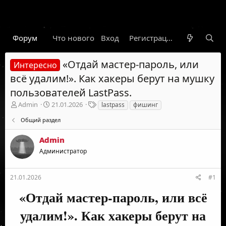
Форум
Что нового
Вход
Гарант
Новости
Регистрация
Правил
«Отдай мастер-пароль, или
Интересно
всё удалим!». Как хакеры берут на мушку
пользователей LastPass.
А
Д
Т
Admin
21.01.2026
lastpass
фишинг
в
а
е
Общий раздел
т
т
г
о
а
и
Admin
р
н
т
а
Администратор
е
ч
м
а
ы
л
21.01.2026
#1
а
«Отдай мастер-пароль, или всё
удалим!». Как хакеры берут на