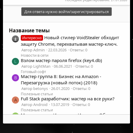
Для ответа нужно войти/зарегистрироваться
Название темы
Новый стилер VoidStealer обходит
Интересно
защиту Chrome, перехватывая мастер-ключ.
Автор Admin
22.03.2026
Ответы: 0
Новости в сети
Взлом мастер пароля firefox (key4.db)
L
Автор LightMan
06.06.2021
Ответы: 0
Готовый софт
Мастер группа 8: Бизнес на Amazon -
B
Перезагрузка (новый поток) (2018)
Автор betonys
26.01.2020
Ответы: 0
Полезные статьи
Full Stack разработчик: мастер на все руки?
A
Автор Android
13.07.2019
Ответы: 0
Полезные статьи
Мастер-класс «Инстаграм Истории: Обмани
K
Алгоритмы Инстаграма»
Автор kdroshev
17.11.2018
Ответы: 0
Раздачи и сливы
©
2026
UFOLabs. Все права защищены.