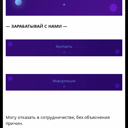
—
ЗАРАБАТЫВАЙ С НАМИ
—
—
Обучение новичков
—
—
Без вложений для Вас
—
—
Выплаты 2 раза в месяц
—
—
24/7 Тех.поддержка
—
@girfast
Могу отказать в сотрудничестве, без объяснения
причин.