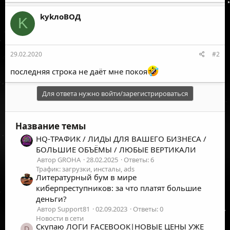
kykлоВОД
K
29.02.2020
#2
последняя строка не даёт мне покоя
Для ответа нужно войти/зарегистрироваться
Название темы
HQ-ТРАФИК / ЛИДЫ ДЛЯ ВАШЕГО БИЗНЕСА /
БОЛЬШИЕ ОБЪЁМЫ / ЛЮБЫЕ ВЕРТИКАЛИ
Автор GROHA
28.02.2025
Ответы: 6
Трафик: загрузки, инсталы, ads
Литературный бум в мире
киберпреступников: за что платят большие
деньги?
Автор Support81
02.09.2023
Ответы: 0
Новости в сети
Скупаю ЛОГИ FACEBOOK|НОВЫЕ ЦЕНЫ УЖЕ
D