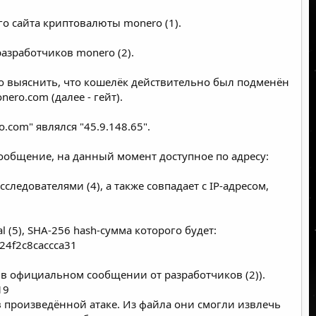
ого сайта криптовалюты monero (
1
).
азработчиков monero (2).
но выяснить, что кошелёк действительно был подменён
ro.com (далее - гейт).
.com" являлся "45.9.148.65".
сообщение, на данный момент доступное по адресу:
следователями (4), а также совпадает с IP-адресом,
l (
5
), SHA-256 hash-сумма которого будет:
24f2c8caccca31
на в официальном сообщении от разработчиков (2)).
19
 произведённой атаке. Из файла они смогли извлечь