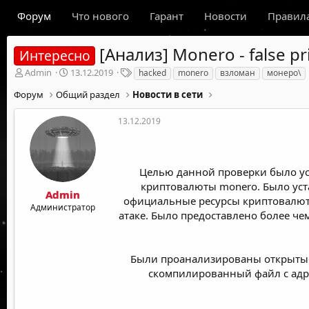
Форум
Что нового
Гарант
Новости
Правил
[Анализ] Monero - false p
Интересно
А
Д
Т
Admin
13.12.2019
hacked
monero
взломан
монеро\
в
а
е
Форум
Общий раздел
Новости в сети
т
т
г
о
а
и
р
н
13.12.2019
т
а
е
ч
м
а
ы
л
Целью данной проверки было уст
а
криптовалюты monero. Было уста
Admin
официальные ресурсы криптовалюты
Администратор
атаке. Было предоставлено более че
Были проанализированы открытые
скомпилированный файл с адре