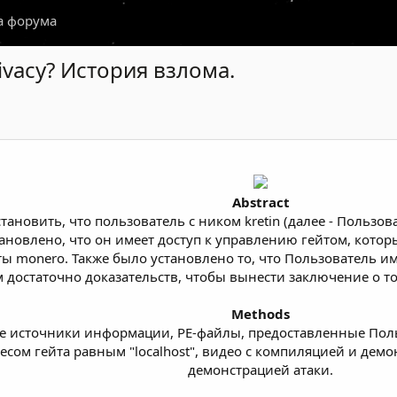
а форума
rivacy? История взлома.
Abstract
ановить, что пользователь с ником kretin (далее - Пользо
новлено, что он имеет доступ к управлению гейтом, котор
 monero. Также было установлено то, что Пользователь им
м достаточно доказательств, чтобы вынести заключение о то
Methods
 источники информации, PE-файлы, предоставленные Польз
сом гейта равным "localhost", видео с компиляцией и де
демонстрацией атаки.