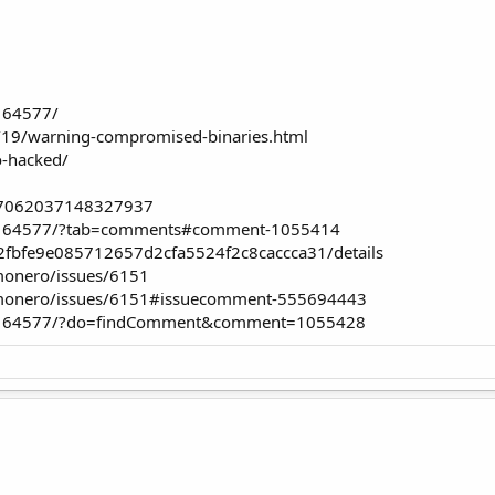
/164577/
/19/warning-compromised-binaries.html
o-hacked/
1197062037148327937
pic/164577/?tab=comments#comment-1055414
...2fbfe9e085712657d2cfa5524f2c8caccca31/details
monero/issues/6151
t/monero/issues/6151#issuecomment-555694443
opic/164577/?do=findComment&comment=1055428