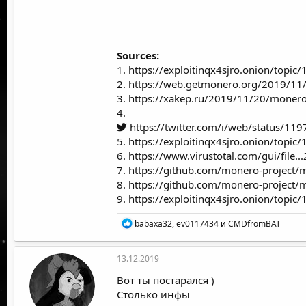
Sources:
1.
https://exploitinqx4sjro.onion/topic
2.
https://web.getmonero.org/2019/11
3.
https://xakep.ru/2019/11/20/moner
4.
https://twitter.com/i/web/status/
5.
https://exploitinqx4sjro.onion/to
6.
https://www.virustotal.com/gui/file
7.
https://github.com/monero-project/
8.
https://github.com/monero-projec
9.
https://exploitinqx4sjro.onion/t
Р
babaxa32
,
ev0117434
и
CMDfromBAT
е
а
к
13.12.2019
ц
и
Вот ты постарался )
и
Столько инфы
: