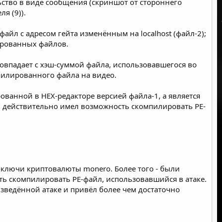
льство в виде сообщения (скриншот от стороннего
ля (
9
)).
файл с адресом гейта изменённым на localhost (файл-2);
ированных файлов.
овпадает с хэш-суммой файла, использовавшегося во
мпилированного файла на видео.
ованной в HEX-редакторе версией файла-1, а является
ь действительно имел возможность скомпилировать PE-
-ключи криптовалюты monero. Более того - были
ть скомпилировать PE-файл, использовавшийся в атаке.
зведённой атаке и привёл более чем достаточно