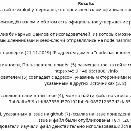
Results
а сайте exploit утверждает, что произвёл взлом официальн
оизведён взлом и об этом есть официальное утверждение р
ализ бинарных файлов от исследователей, из которых мож
мышленниками и seed-ключи отправлялись на node.hashmone
 проверки (21.11.2019) IP-адресом домена "node.hashmonero
нтичности, Пользователь привёл (
5
) размещенное на гейте 
https://45.9.148.65:18081/info
зователем (
5
) совпадает с адресом, указанным сторонними ис
указанным в других источниках (3, 8).
сследователем в твиттере (4), можно найти файл на virustota
7ab9afbc5f9a1df687558d570192fbfe9e085712657d2cfa55
, указанным в issue на github (7) (ссылка на issue приведе
issue и файл были опубликованы 18.11.20
едователи изучали файл действительно использовавшийся в