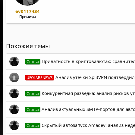
ev0117434
Премиум
Похожие темы
Приватность в криптовалютах: сравнитель
Статья
Анализ утечки SplitVPN подтверди
UFOLABSNEWS
Конкурентная разведка: анализ рисков у
Статья
Анализ актуальных SMTP-портов для авто
Статья
Скрытый автозапуск Amadey: анализ неде
Статья