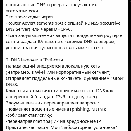
прописанные DNS-сервера, а получают их
автоматически.
Это происходит через:
-Router Advertisements (RA) с опцией RDNSS (Recursive
DNS Server) или через DHCPv6.
-Если злоумышленник запустит поддельный роутер в
сети и раздаст RA-пакеты с «своим» DNS-сервером,
устройства начнут использовать именно его.
2. DNS takeover в IPv6-сети
Нападающий внедряется в локальную сеть
(например, в Wi-Fi или корпоративный сегмент).
Отправляет поддельные RA-пакеты с указанием "злой"
DNSS.
Клиенты автоматически принимают этот DNS как
доверенный (стандарт IPv6 это допускает).
Злоумышленник перенаправляет запросы:
-подменяет доменные имена (phishing, MITM);
-собирает статистику;
-перенаправляет трафик на вредоносные IP.
Практическая часть. Моя "лабораторная установка"