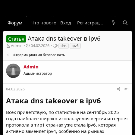
Форум
Что нового
Вход
Гарант
Новости
Регистрация
Правил
Атака dns takeover в ipv6
Статья
А
Д
Т
Admin
04.02.2026
dns
ipv6
в
а
е
Информационная безопасность
т
т
г
о
а
и
Admin
р
н
т
а
Администратор
е
ч
м
а
ы
л
04.02.2026
#1
а
Атака dns takeover в ipv6​
Всех приветствую, по статистике на сентябрь 2025
года наиболее широко используемая версия интернет
протокола в тир1 странах уже стала ipv6, которая
активно заменяет ipv4, особенно на рынках