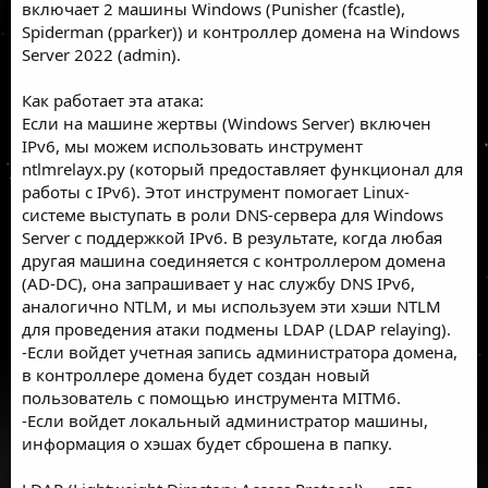
включает 2 машины Windows (Punisher (fcastle),
Spiderman (pparker)) и контроллер домена на Windows
Server 2022 (admin).
Как работает эта атака:
Если на машине жертвы (Windows Server) включен
IPv6, мы можем использовать инструмент
ntlmrelayx.py (который предоставляет функционал для
работы с IPv6). Этот инструмент помогает Linux-
системе выступать в роли DNS-сервера для Windows
Server с поддержкой IPv6. В результате, когда любая
другая машина соединяется с контроллером домена
(AD-DC), она запрашивает у нас службу DNS IPv6,
аналогично NTLM, и мы используем эти хэши NTLM
для проведения атаки подмены LDAP (LDAP relaying).
-Если войдет учетная запись администратора домена,
в контроллере домена будет создан новый
пользователь с помощью инструмента MITM6.
-Если войдет локальный администратор машины,
информация о хэшах будет сброшена в папку.