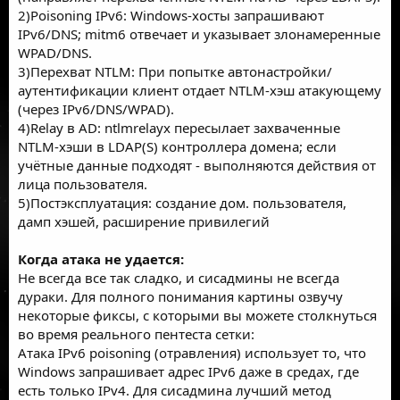
2)Poisoning IPv6: Windows-хосты запрашивают
IPv6/DNS; mitm6 отвечает и указывает злонамеренные
WPAD/DNS.
3)Перехват NTLM: При попытке автонастройки/
аутентификации клиент отдает NTLM-хэш атакующему
(через IPv6/DNS/WPAD).
4)Relay в AD: ntlmrelayx пересылает захваченные
NTLM-хэши в LDAP(S) контроллера домена; если
учётные данные подходят - выполняются действия от
лица пользователя.
5)Постэксплуатация: создание дом. пользователя,
дамп хэшей, расширение привилегий
Когда атака не удается:
Не всегда все так сладко, и сисадмины не всегда
дураки. Для полного понимания картины озвучу
некоторые фиксы, с которыми вы можете столкнуться
во время реального пентеста сетки:
Атака IPv6 poisoning (отравления) использует то, что
Windows запрашивает адрес IPv6 даже в средах, где
есть только IPv4. Для сисадмина лучший метод