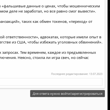
ил «фальшивые данные о ценах, чтобы мошенническим
м деле не заработал, но все равно смог вывести».
нзакций», таких как обмен токенов, «переход» от
ой ответственности», адвокатах, которые имели опыт в
егстве из США, чтобы избежать уголовных обвинений».
х запросах. Тем временем, каждое из предъявленных
чения. Неясно, стоила ли игра свеч, но сейчас
Последнее редактирование:
13.07.2023
Для ответа нужно войти/зарегистрироваться