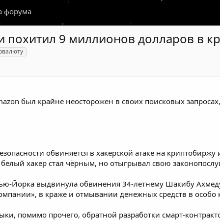
а форума
и похитил 9 миллионов долларов в к
товалюту
zon был крайне неосторожен в своих поисковых запросах, 
езопасности обвиняется в хакерской атаке на криптобиржу
 белый хакер стал чёрным, но отыгрывал свою законопослу
Нью-Йорка
выдвинула обвинения
34-летнему Шакибу Ахмеду
мпании», в краже и отмывании денежных средств в особо 
ки, помимо прочего, обратной разработки смарт-контракто