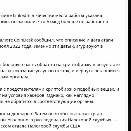
рофиле
LinkedIn
в качестве места работы указана
ю, но заявили, что Ахмед больше не работает в
валюте
CoinDesk
сообщил, что описание и дата атаки
июля 2022 года. Именно эти даты фигурируют в
л большую часть обратно на криптобиржу в результате
а за «оказание услуг пентеста», и вернуть оставшиеся
ьным органам.
ся с представителями криптобирж о подобных вещах, и
 на условия хакеров. Однако, как наглядно
ия не обратится в соответствующие органы.
оны долларов. Затем он якобы пытался скрыть
ицы Уголовного расследования Налоговой службы», —
льском отделе Налоговой службы США.