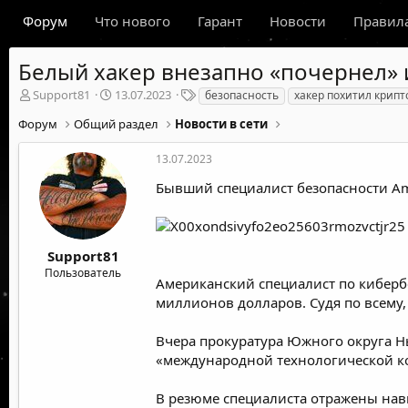
Форум
Что нового
Гарант
Новости
Правил
Белый хакер внезапно «почернел» 
А
Д
Т
Support81
13.07.2023
безопасность
хакер похитил крип
в
а
е
Форум
Общий раздел
Новости в сети
т
т
г
о
а
и
р
н
13.07.2023
т
а
Бывший специалист безопасности Ama
е
ч
м
а
ы
л
а
Support81
Пользователь
Американский специалист по киберб
миллионов долларов. Судя по всему,
Вчера прокуратура Южного округа 
«международной технологической ко
В резюме специалиста отражены навы