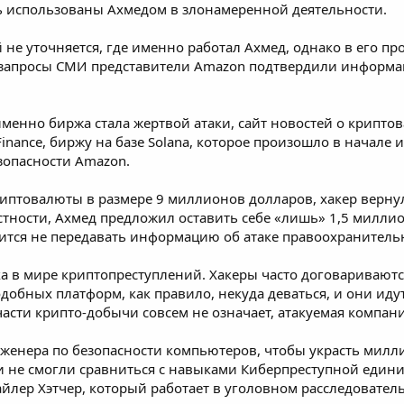
 использованы Ахмедом в злонамеренной деятельности.
не уточняется, где именно работал Ахмед, однако в его п
запросы СМИ представители Amazon подтвердили информаци
именно биржа стала жертвой атаки, сайт новостей о крипто
inance
, биржу на базе
Solana
, которое произошло в начале 
зопасности Amazon.
риптовалюты в размере 9 миллионов долларов, хакер верну
тности, Ахмед предложил оставить себе «лишь» 1,5 миллион
асится не передавать информацию об атаке правоохранител
ка в мире криптопреступлений. Хакеры часто договаривают
добных платформ, как правило, некуда деваться, и они идут
 части крипто-добычи совсем не означает, атакуемая компан
женера по безопасности компьютеров, чтобы украсть милли
и не смогли сравниться с навыками Киберпреступной един
айлер Хэтчер, который работает в уголовном расследовате