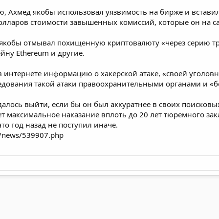
, Ахмед якобы использовал уязвимость на бирже и встав
ларов стоимости завышенных комиссий, которые он на само
 якобы отмывал похищенную криптовалюту «через серию тра
йну Ethereum и другие.
 в интернете информацию о хакерской атаке, «своей уголовн
едования такой атаки правоохранительными органами и «б
далось выйти, если бы он был аккуратнее в своих поисковы
максимальное наказание вплоть до 20 лет тюремного заклю
то год назад не поступил иначе.
ru/news/539907.php