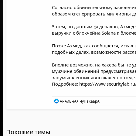
Согласно обвинительному заявлению
образом сгенерировать миллионы дол
Затем, по данным федералов, Ахмед
выручки с блокчейна Solana к блокче
Позже Ахмед, как сообщается, искал
подобных делах, возможности рассл
Вполне возможно, на хакера бы не у
мужчине обвинений предусматривает 
злоумышленник явно жалеет о том, ч
Подробнее:
https://www.securitylab.
Р
АнАлЬнАя ЧуПаКаБрА
е
а
к
ц
и
и
Похожие темы
: