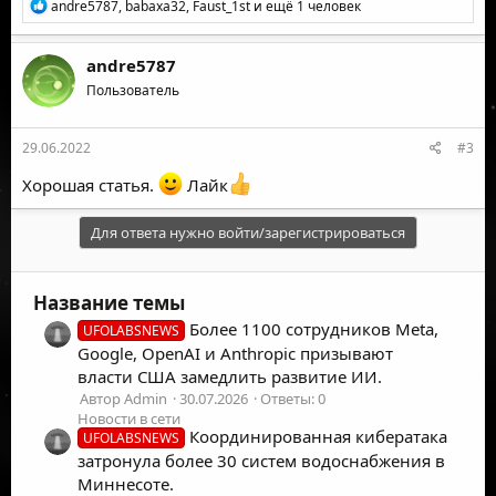
Р
andre5787
,
babaxa32
,
Faust_1st
и ещё 1 человек
е
а
к
andre5787
ц
Пользователь
и
и
:
29.06.2022
#3
Хорошая статья.
Лайк
Для ответа нужно войти/зарегистрироваться
Название темы
Более 1100 сотрудников Meta,
UFOLABSNEWS
Google, OpenAI и Anthropic призывают
власти США замедлить развитие ИИ.
Автор Admin
30.07.2026
Ответы: 0
Новости в сети
Координированная кибератака
UFOLABSNEWS
затронула более 30 систем водоснабжения в
Миннесоте.