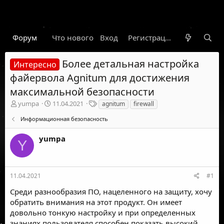
Форум
Что нового
Вход
Гарант
Новости
Регистрация
Правил
Более детальная настройка
Интересно
файервола Agnitum для достижения
максимальной безопасности
А
Д
Т
yumpa
11.04.2021
agnitum
firewall
в
а
е
Информационная безопасность
т
т
г
о
а
и
yumpa
р
н
Y
т
а
е
ч
м
а
ы
л
11.04.2021
#1
а
Среди разнообразия ПО, нацеленного на защиту, хочу
обратить внимания на этот продукт. Он имеет
довольно тонкую настройку и при определенных
знаниях пользователя способен показать высокий