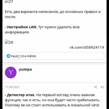
Есть два варианта написания, до основных правил и
после.
- Настройки LAN.
Тут нужно удалить всю
информацию
vk.com/id58924119​
Р
Faust_1st
и
Admin
е
а
к
yumpa
Y
ц
и
и
:
11.04.2021
#2
- Детектор атак.
На первый взгляд очень важная
функция, так и есть, но она будет часто срабатывать.
Поэтому ее не стоит использовать в локальной сети