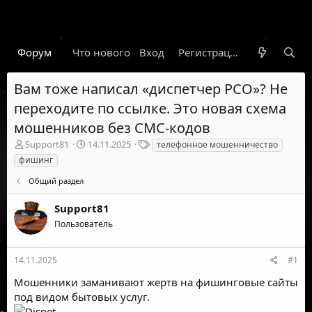
Форум
Что нового
Вход
Гарант
Новости
Регистрация
Правил
Вам тоже написал «диспетчер РСО»? Не
переходите по ссылке. Это новая схема
мошенников без СМС-кодов
А
Д
Т
Support81
14.11.2025
телефонное мошенничество
в
а
е
фишинг
т
т
г
о
а
и
Общий раздел
р
н
т
а
Support81
е
ч
Пользователь
м
а
ы
л
а
14.11.2025
#1
Мошенники заманивают жертв на фишинговые сайты
под видом бытовых услуг.