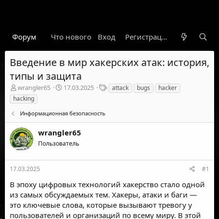
Форум
Что нового
Вход
Гарант
Новости
Регистрация
Правил
Введение в мир хакерских атак: история,
типы и защита
А
Д
Т
wrangler65
17.03.2025
attack
bugs
hacker
в
а
е
hacking
т
т
г
о
а
и
Информационная безопасность
р
н
т
а
wrangler65
е
ч
Пользователь
м
а
ы
л
а
17.03.2025
#1
В эпоху цифровых технологий хакерство стало одной
из самых обсуждаемых тем. Хакеры, атаки и баги —
это ключевые слова, которые вызывают тревогу у
пользователей и организаций по всему миру. В этой