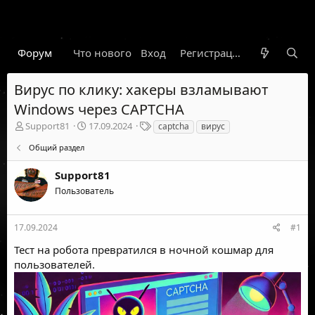
Форум
Что нового
Вход
Гарант
Новости
Регистрация
Правил
Вирус по клику: хакеры взламывают
Windows через CAPTCHA
А
Д
Т
Support81
17.09.2024
captcha
вирус
в
а
е
Общий раздел
т
т
г
о
а
и
Support81
р
н
т
а
Пользователь
е
ч
м
а
ы
л
17.09.2024
#1
а
Тест на робота превратился в ночной кошмар для
пользователей.