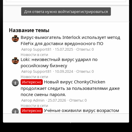
е
а
к
Для ответа нужно войти/зарегистрироваться
ц
и
и
Название темы
:
Вирус-вымогатель Interlock использует метод
FileFix для доставки вредоносного ПО
Автор Support81
15.07.2025
Ответы: 0
Новости в сети
Loki: неизвестный вирус ударил по
российскому бизнесу
Автор Support81
10.09.2024
Ответы: 0
Новости в сети
Новый вирус ChonkyChicken
Интересно
продолжает следить за пользователями даже
после смены пароля.
Автор Admin
25.07.2026
Ответы: 0
Новости в сети
Учёные оживили вирус возрастом
Интересно
48 тысяч лет.
Автор Admin
22.07.2026
Ответы: 0
Новости в сети
©
2026
UFOLabs. Все права защищены.