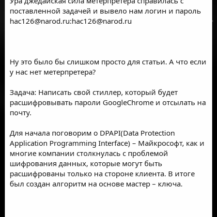
Ура джедайская сила метeрпретера справилась с
поставленной задачей и вывело нам логин и пароль
hac126@narod.ru
:
hac126@narod.ru
Ну это было бы слишком просто для статьи. А что если
у нас нет метерпретера?
Задача: Написать свой стиллер, который будет
расшифровывать пароли GoogleChrome и отсылать на
почту.
Для начала поговорим о DPAPI(Data Protection
Application Programming Interface) – Майкрософт, как и
многие компании столкнулась с проблемой
шифрования данных, которые могут быть
расшифрованы только на стороне клиента. В итоге
был создан алгоритм на основе мастер – ключа.