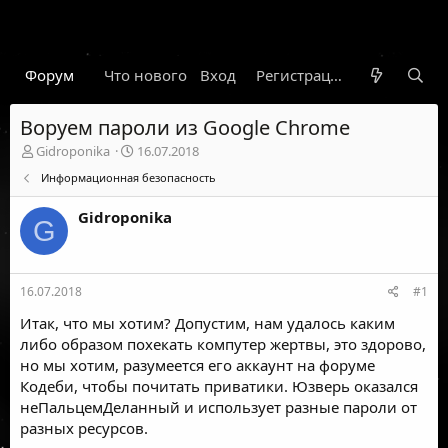
Форум
Что нового
Вход
Гарант
Новости
Регистрация
Правил
Воруем пароли из Google Chrome
А
Д
Gidroponika
16.07.2018
в
а
Информационная безопасность
т
т
о
а
Gidroponika
р
н
G
т
а
е
ч
м
а
16.07.2018
#1
ы
л
а
Итак, что мы хотим? Допустим, нам удалось каким
либо образом похекать компутер жертвы, это здорово,
но мы хотим, разумеется его аккаунт на форуме
Кодеби, чтобы почитать приватики. Юзверь оказался
неПальцемДеланный и использует разные пароли от
разных ресурсов.