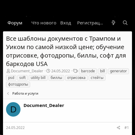
Форум
Что нового
Вход
Гарант
Новости
Регистрация
Правил
Все шаблоны документов с Трампом и
Уиком по самой низкой цене; обучение
отрисовке, фотодропы, биллы, софт для
баркодов USA
А
Д
Т
Document_Dealer
24.05.2022
barcode
bill
generator
в
а
е
psd
soft
utility bill
биллы
отрисовка
стейты
т
т
г
фотодропы
о
а
и
р
н
Работа и услуги
т
а
е
ч
Document_Dealer
D
м
а
ы
л
а
24.05.2022
#1