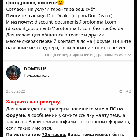
фотодропов, пишите
Согласен на услуги гаранта за ваш счёт
Пишите в аську:
Doc.Dealer (
icq.im/Doc.Dealer
)
И на почту:
discount_documents@protonmail.com
(discount_documents@protonmail . com без пробелов)
Для желающих общаться в телеге и других
мессенджерах первый контакт в лс на форуме. Пишите
название мессенджера, свой логин и что интересует.
Последнее редактирование модератором:
30.05.2022
DOMINUS
Пользователь
25.05.2022
#2
Закрыто на проверку!
Для прохождения проверки напишите
мне в ЛС на
форуме
, в сообщении укажите ссылку на эту тему,
а
так-же на Ваши темы/профили со сторонних форумов
,
если такие имеются.
По истечению
72х часов
, Ваша тема может быть