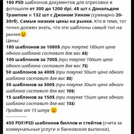
180 PSD
шаблонов документов для отрисовки в
фотошопе
от 300 до 1200 dpi
,
48 шт с Дональдом
Трампом
и
132 шт с Джоном Уиком
(суммарно
20-
30гб
).
Самые низкие цены на рынке.
Кто в теме, тот
точно должен знать, что эти шаблоны самый топ на
рынке
Цены:
180 шаблонов за 1080$
(при покупке 180шт цена
одного шаблона составит для вас
6$
)
100 шаблонов за 700$
(при покупке 100шт цена
одного шаблона составит для вас
7$
)
50 шаблонов за 400$
(при покупке 50шт цена одного
шаблона составит для вас
8$
)
30 шаблонов за 300$
(при покупке 30шт цена одного
шаблона составит для вас
10$
)
15 шаблонов за 150$
(при покупке 15шт цена одного
шаблона составит для вас
15$
)
Продаю от 15 штук
--------------
450 PDF/PSD шаблонов биллов и стейтов
(счета за
коммунальные услуги и банковские выписки).