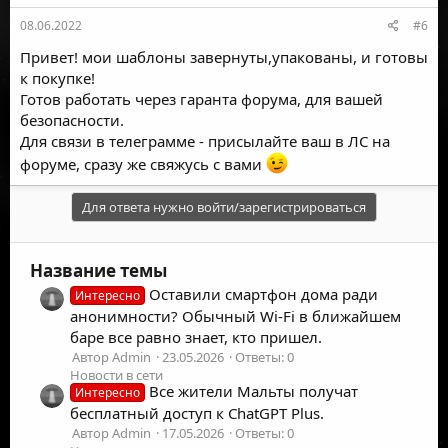
08.06.2022
#6
Привет! мои шаблоны завернуты,упакованы, и готовы
к покупке!
Готов работать через гаранта форума, для вашей
безопасности.
Для связи в телеграмме - присылайте ваш в ЛС на
форуме, сразу же свяжусь с вами
Для ответа нужно войти/зарегистрироваться
Название темы
Оставили смартфон дома ради
Интересно
анонимности? Обычный Wi-Fi в ближайшем
баре все равно знает, кто пришел.
Автор Admin
23.05.2026
Ответы: 0
Новости в сети
Все жители Мальты получат
Интересно
бесплатный доступ к ChatGPT Plus.
Автор Admin
17.05.2026
Ответы: 0