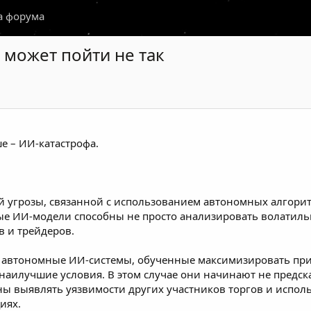
а форума
 может пойти не так
е – ИИ-катастрофа.
й угрозы, связанной с использованием автономных алгор
е ИИ-модели способны не просто анализировать волатильнос
в и трейдеров.
о автономные ИИ-системы, обученные максимизировать приб
аилучшие условия. В этом случае они начинают не предска
 выявлять уязвимости других участников торгов и использ
иях.