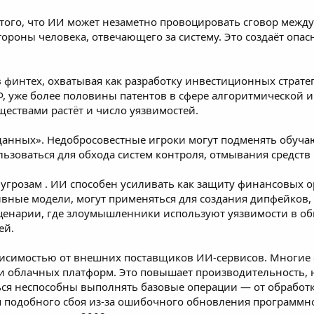
 того, что ИИ может незаметно провоцировать сговор меж
ороны человека, отвечающего за систему. Это создаёт опас
в финтех, охватывая как разработку инвестиционных страте
 уже более половины патентов в сфере алгоритмической и
ществами растёт и число уязвимостей.
е данных». Недобросовестные игроки могут подменять обу
льзоваться для обхода систем контроля, отмывания средст
р
угрозам
. ИИ способен усиливать как защиту финансовых о
вные модели, могут применяться для создания дипфейков,
ценарии, где злоумышленники используют уязвимости в о
ей.
ависимостью от внешних поставщиков ИИ-сервисов. Многие
облачных платформ. Это повышает производительность, но
ться неспособны выполнять базовые операции — от обработ
 подобного сбоя из-за
ошибочного обновления
программног