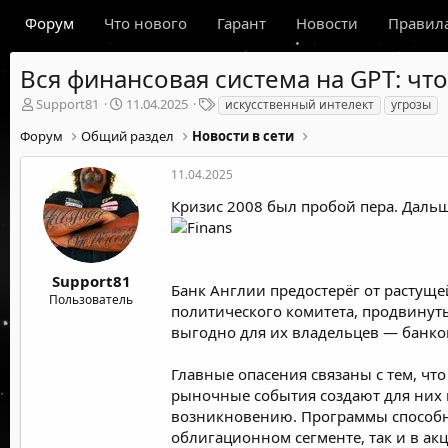
Форум
Что нового
Гарант
Новости
Правил
Вся финансовая система на GPT: что
А
Д
Т
Support81
11.04.2025
искусственный интелект
угрозы
в
а
е
Форум
Общий раздел
Новости в сети
т
т
г
о
а
и
р
н
11.04.2025
т
а
Кризис 2008 был пробой пера. Дальш
е
ч
м
а
ы
л
а
Support81
Банк Англии
предостерёг
от растуще
Пользователь
политического комитета, продвинуты
выгодно для их владельцев — банко
Главные опасения связаны с тем, чт
рыночные события создают для них н
возникновению. Программы способны
облигационном сегменте, так и в акц