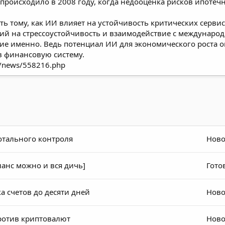
 происходило в 2008 году, когда недооценка рисков ипоте
ь тому, как ИИ влияет на устойчивость критических серви
ий на стрессоустойчивость и взаимодействие с междунаро
е именно. Ведь потенциал ИИ для экономического роста ог
в финансовую систему.
ru/news/558216.php
тотального контроля
Ново
ланс можно и вся дичь]
Гото
а счетов до десяти дней
Ново
против криптовалют
Ново