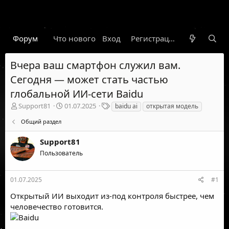
Форум
Что нового
Вход
Гарант
Новости
Регистрация
Правил
Вчера ваш смартфон служил вам.
Сегодня — может стать частью
глобальной ИИ-сети Baidu
А
Д
Т
Support81
01.07.2025
baidu ai
открытая модель
в
а
е
Общий раздел
т
т
г
о
а
и
Support81
р
н
т
а
Пользователь
е
ч
м
а
ы
л
01.07.2025
#1
а
Открытый ИИ выходит из-под контроля быстрее, чем
человечество готовится.