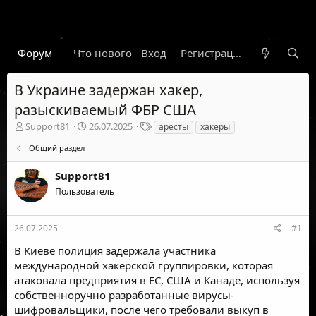
Форум
Что нового
Вход
Гарант
Новости
Регистрация
Правил
В Украине задержан хакер,
разыскиваемый ФБР США
А
Д
Т
Support81
26.07.2025
аресты
хакеры
в
а
е
Общий раздел
т
т
г
о
а
и
Support81
р
н
т
а
Пользователь
е
ч
м
а
ы
л
26.07.2025
#1
а
В Киеве полиция задержала участника
международной хакерской группировки, которая
атаковала предприятия в ЕС, США и Канаде, используя
собственноручно разработанные вирусы-
шифровальщики, после чего требовали выкуп в