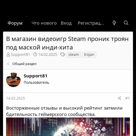
Форум
Что нового
Вход
Гарант
Новости
Регистрация
Правил
В магазин видеоигр Steam проник троян
под маской инди-хита
А
Д
Т
Support81
14.02.2025
steam
trojan
в
а
е
Общий раздел
т
т
г
о
а
и
Support81
р
н
т
а
Пользователь
е
ч
м
а
ы
л
14.02.2025
#1
а
Восторженные отзывы и высокий рейтинг затмили
бдительность геймерского сообщества.