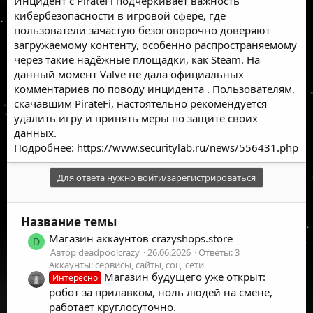
Инцидент с PirateFi подчёркивает важность
кибербезопасности в игровой сфере, где
пользователи зачастую безоговорочно доверяют
загружаемому контенту, особенно распространяемому
через такие надёжные площадки, как Steam. На
данный момент Valve не дала официальных
комментариев по поводу
инцидента
. Пользователям,
скачавшим PirateFi, настоятельно рекомендуется
удалить игру и принять меры по защите своих
данных.
Подробнее:
https://www.securitylab.ru/news/556431.php
Для ответа нужно войти/зарегистрироваться
Название темы
Магазин аккаунтов crazyshops.store
D
Автор deadpoolcrazy
26.06.2026
Ответы: 3
Аккаунты: сервисы, сайты, соц. сети
Магазин будущего уже открыт:
Интересно
робот за прилавком, ноль людей на смене,
работает круглосуточно.