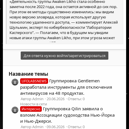
«Деятельность группы Awaken Likho стала особенно
заметна после 2022 года, она остается активной до сих пор.
При этом ее методы существенно изменились: мы видим
новую версию зловреда, которая использует другую
технологию удаленного доступа, — комментирует Алексей
Шульмин, эксперт по кибербезопасности "Лаборатории
Касперского”. — Полагаем, что в будущем мы увидим
новые атаки группы Awaken Likho, при этом угроза может
исходить и от других АРТ-групп, использующих схожие
инструменты. По данным „Лаборатории Касперского”, за
первые 8 месяцев 2024 года в России число атак с
Для ответа нужно войти/зарегистрироваться
использованием технологий удаленного доступа выросло
на 35% по сравнению с аналогичным периодом 2023 года».
Название темы
Группировка Gentlemen
UFOLABSNEWS
разработала инструменты для отключения
антивирусов на 48 продуктах.
Автор Admin
20.06.2026
Ответы: 0
Новости в сети
Группировка Qilin заявила о
Интересно
взломе Ассоциации судоходства Нью-Йорка
и Нью-Джерси.
Автор Admin
09.06.2026
Ответы: 0