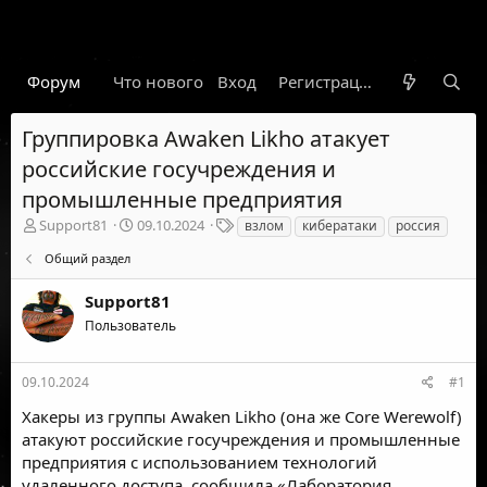
Форум
Что нового
Вход
Гарант
Новости
Регистрация
Правил
Группировка Awaken Likho атакует
российские госучреждения и
промышленные предприятия
А
Д
Т
Support81
09.10.2024
взлом
кибератаки
россия
в
а
е
Общий раздел
т
т
г
о
а
и
Support81
р
н
т
а
Пользователь
е
ч
м
а
ы
л
09.10.2024
#1
а
Хакеры из группы Awaken Likho (она же Core Werewolf)
атакуют российские госучреждения и промышленные
предприятия с использованием технологий
удаленного доступа, сообщила «
Лаборатория