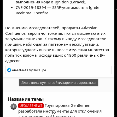
выполнения кода в Ignition (Laravel);
CVE-2019-18394 — SSRF-уязвимость в Ignite
Realtime Openfire.
По мнению исследователей, продукты Atlassian
Confluence, вероятно, тоже являются мишенью этих
злоумышленников. К такому выводу исследователи
пришли, наблюдая за паттернами эксплуатации,
которые удалось выявить после изучения множества
попыток взлома, исходивших с 1800 различных IP-
адресов.
Р
АнАлЬнАя ЧуПаКаБрА
е
а
к
Для ответа нужно войти/зарегистрироваться
ц
и
и
Название темы
:
Группировка Gentlemen
UFOLABSNEWS
разработала инструменты для отключения
антивирусов на 48 продуктах.