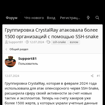
Форум
Что нового
Вход
Гарант
Новости
Регистрация
Правил
Группировка CrystalRay атаковала более
1500 организаций с помощью SSH-snake
А
Д
Т
Support81
12.07.2024
ssh-snake
взлом
в
а
е
Общий раздел
т
т
г
о
а
и
Support81
р
н
т
а
Пользователь
е
ч
м
а
ы
л
12.07.2024
#1
а
Группировка CrystalRay, которая в феврале 2024 года
использовала для атак опенсорсного червя SSH-Snake,
расширила сферу своей активности за счет новых
тактик и эксплоитов. Теперь на счету хакеров уже
более 1500 жертв, у которых украли учетные данные