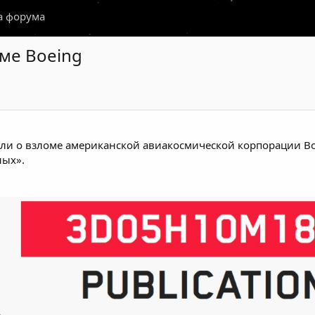
а форума
оме Boeing
или о взломе американской авиакосмической корпорации Bo
ных».