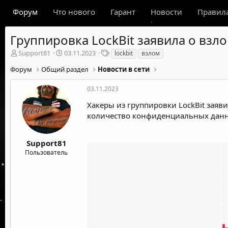
Форум
Что нового
Гарант
Новости
Правил
Группировка LockBit заявила о взл
А
Д
Т
Support81
03.11.2023
lockbit
взлом
в
а
е
Форум
Общий раздел
Новости в сети
т
т
г
о
а
и
р
н
03.11.2023
т
а
Хакеры из группировки LockBit заяв
е
ч
количество конфиденциальных дан
м
а
ы
л
а
Support81
Пользователь