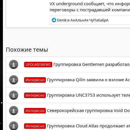
VX underground
сообщает
, что инфор
переговоры с пострадавшей компани
Р
Denik
и
АнАлЬнАя ЧуПаКаБрА
е
а
к
ц
и
и
Похожие темы
:
Группировка Gentlemen разработал
UFOLABSNEWS
Группировка Qilin заявила о взломе 
Интересно
Группировка UNC3753 использует тел
Интересно
Северокорейская группировка Void Do
Интересно
Группировка Cloud Atlas продолжает а
Интересно