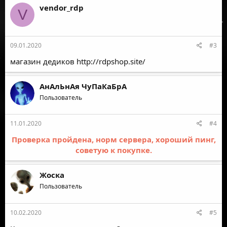
vendor_rdp
V
09.01.2020
#3
магазин дедиков
http://rdpshop.site/
АнАлЬнАя ЧуПаКаБрА
Пользователь
11.01.2020
#4
Проверка пройдена, норм сервера, хороший пинг,
советую к покупке.
Жоска
Пользователь
10.02.2020
#5