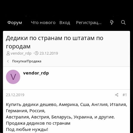
Форум
Что нового
Вход
Гарант
Новости
Регистрация
Правил
Дедики по странам по штатам по
городам
А
Д
vendor_rdp
23.12.2019
в
а
Покупка/Продажа
т
т
о
а
vendor_rdp
р
н
V
т
а
е
ч
м
а
23.12.2019
#1
ы
л
а
Купить дедики дешево, Америка, Сша, Англия, Италия,
Германия, Россия,
Австралия, Австрия, Беларусь, Украина, и другие.
Продажа дедиков по странам
Под любые нужды!