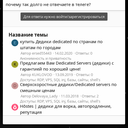
почему так долго не отвечаете в телеге?
Для ответа нужно войти/зарегистрироваться
Название темы
купить Дедики dedicated по странам по
E
штатам по городам
Автор ersed55443
14.02.2020
Ответы: 0
Анонимность и приватность
Предлагаем Вам Dedicated Servers (дедики) с
K
гарантией по хорошей цене!
Автор KUKLOVOD
13.09.2019
Ответы: 0
Доступы: RDP, VPS, SQL inj, базы, сайты, shell's
Сверхскоростные дедики/Dedicated servers по
D
смешным ценам
Автор Delovaya_Lady
11.03.2018
Ответы: 2
Доступы: RDP, VPS, SQL inj, базы, сайты, shell's
Hōstes | дедики для ворка, автопродление,
репутация
Автор n1kelet
23.07.2023
Ответы: 1
Доступы: RDP, VPS, SQL inj, базы, сайты, shell's
Продаю дедики под крипт в больших