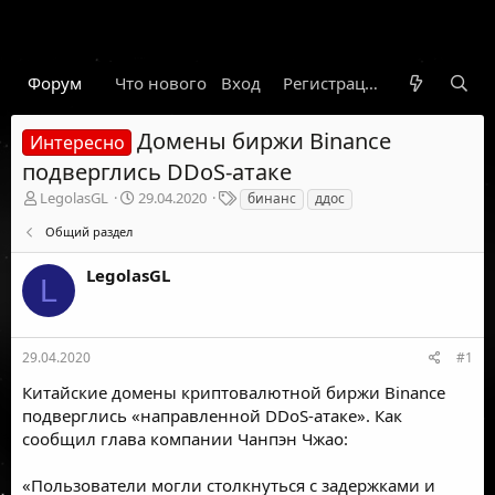
Форум
Что нового
Вход
Гарант
Новости
Регистрация
Правил
Домены биржи Binance
Интересно
подверглись DDoS-атаке
А
Д
Т
LegolasGL
29.04.2020
бинанс
ддос
в
а
е
Общий раздел
т
т
г
о
а
и
LegolasGL
р
н
L
т
а
е
ч
м
а
ы
л
29.04.2020
#1
а
Китайские домены криптовалютной биржи Binance
подверглись «направленной DDoS-атаке». Как
сообщил глава компании Чанпэн Чжао:
«Пользователи могли столкнуться с задержками и