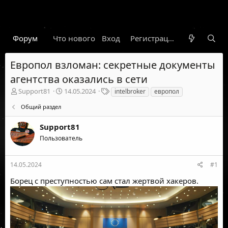
Форум
Что нового
Вход
Гарант
Новости
Регистрация
Правил
Европол взломан: секретные документы
агентства оказались в сети
А
Д
Т
Support81
14.05.2024
intelbroker
европол
в
а
е
Общий раздел
т
т
г
о
а
и
Support81
р
н
т
а
Пользователь
е
ч
м
а
ы
л
14.05.2024
#1
а
Борец с преступностью сам стал жертвой хакеров.