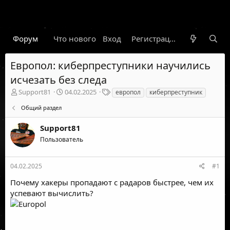
Форум
Что нового
Вход
Гарант
Новости
Регистрация
Правил
Европол: киберпреступники научились
исчезать без следа
А
Д
Т
Support81
04.02.2025
европол
киберпреступник
в
а
е
Общий раздел
т
т
г
о
а
и
Support81
р
н
т
а
Пользователь
е
ч
м
а
ы
л
04.02.2025
#1
а
Почему хакеры пропадают с радаров быстрее, чем их
успевают вычислить?