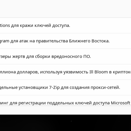
ions для кражи ключей доступа.
am для атак на правительства Ближнего Востока.
еры жертв для сборки вредоносного ПО.
иона долларов, используя уязвимость Ill Bloom в крипто
льные установщики 7-Zip для создания прокси-сетей.
г для регистрации поддельных ключей доступа Microsoft 
 для фишинга через Microsoft Device-Code Flow.