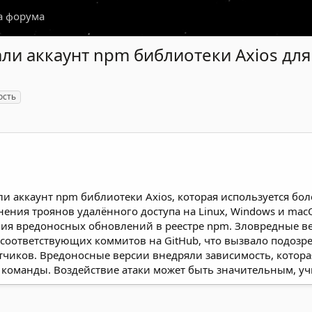
а форума
и аккаунт npm библиотеки Axios для
ость
аккаунт npm библиотеки Axios, которая используется бол
нения троянов удалённого доступа на Linux, Windows и ma
ия вредоносных обновлений в реестре npm. Зловредные вер
и соответствующих коммитов на GitHub, что вызвало подоз
тчиков. Вредоносные версии внедряли зависимость, котора
команды. Воздействие атаки может быть значительным, уч