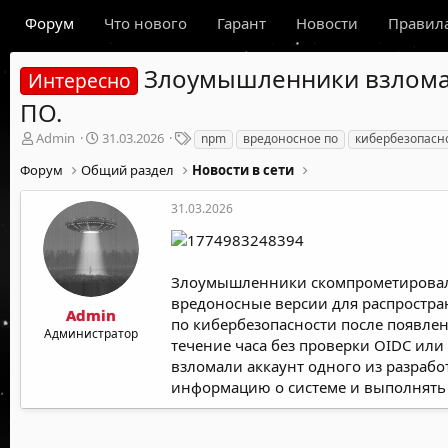
Форум
Что нового
Гарант
Новости
Правил
Злоумышленники взломал
Интересно
ПО.
А
Д
Т
Admin
31.03.2026
npm
вредоносное по
кибербезопасн
в
а
е
Форум
Общий раздел
Новости в сети
т
т
г
о
а
и
р
н
31.03.2026
т
а
е
ч
м
а
ы
л
Злоумышленники скомпрометировали 
а
вредоносные версии для распростра
Admin
по кибербезопасности после появлен
Администратор
течение часа без проверки OIDC ил
взломали аккаунт одного из разрабо
информацию о системе и выполнять 