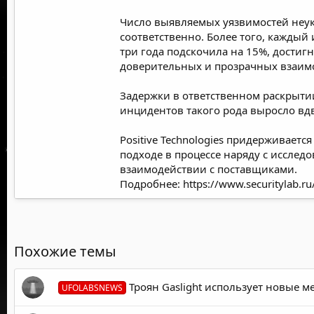
Число выявляемых уязвимостей неукл
соответственно. Более того, каждый
три года подскочила на 15%, достиг
доверительных и прозрачных взаим
Задержки в ответственном раскрытии
инцидентов такого рода
выросло вд
Positive Technologies придерживает
подходе в процессе наряду с иссле
взаимодействии с поставщиками.
Подробнее:
https://www.securitylab.
Похожие темы
Троян Gaslight использует новые 
UFOLABSNEWS