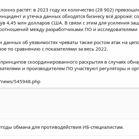
онно растёт: в 2023 году их количество (28 902) превзошл
 инцидент и утечка данных обходятся бизнесу всё дороже:
с
нув 4,45 млн долларов США. В связи с этим для усиления з
оотношений между разработчиками ПО и исследователями в
 данных об уязвимостях чреваты также ростом атак на цепоч
вое
по сравнению с показателями за весь 2022.
ся принципов скоординированного раскрытия в случаях обн
дователями и производителем ПО участвуют регуляторы и о
ru/news/545948.php
методы обмана для противодействия ИБ-специалистам.