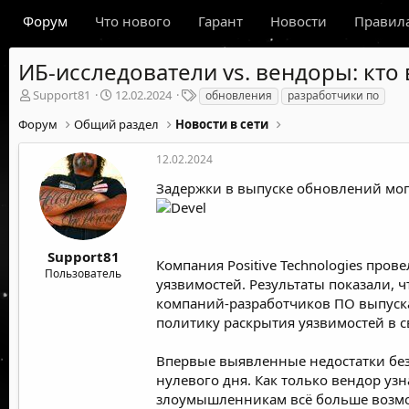
Форум
Что нового
Гарант
Новости
Правил
ИБ-исследователи vs. вендоры: кто 
А
Д
Т
Support81
12.02.2024
обновления
разработчики по
в
а
е
Форум
Общий раздел
Новости в сети
т
т
г
о
а
и
р
н
12.02.2024
т
а
Задержки в выпуске обновлений могу
е
ч
м
а
ы
л
а
Support81
Компания
Positive Technologies
прове
Пользователь
уязвимостей. Результаты показали, 
компаний-разработчиков ПО выпуска
политику раскрытия уязвимостей в с
Впервые выявленные недостатки безо
нулевого дня. Как только вендор уз
злоумышленникам всё больше возмож