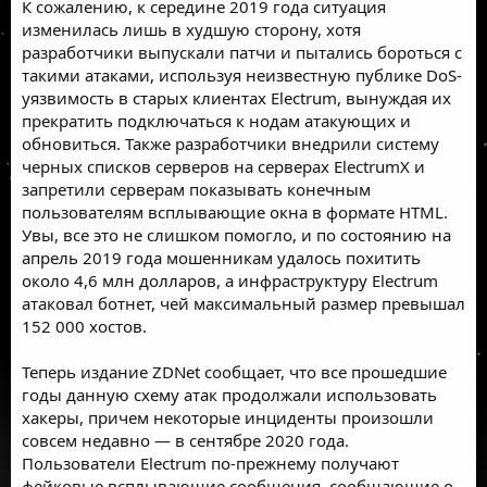
К сожалению, к середине 2019 года ситуация
изменилась
лишь в худшую сторону, хотя
разработчики выпускали патчи и пытались бороться с
такими атаками, используя неизвестную публике DoS-
уязвимость в старых клиентах Electrum, вынуждая их
прекратить подключаться к нодам атакующих и
обновиться. Также разработчики внедрили систему
черных списков серверов на серверах ElectrumX и
запретили серверам показывать конечным
пользователям всплывающие окна в формате HTML.
Увы, все это не слишком помогло, и по состоянию на
апрель 2019 года мошенникам удалось похитить
около 4,6 млн долларов, а инфраструктуру Electrum
атаковал ботнет, чей максимальный размер превышал
152 000 хостов.
Теперь издание
ZDNet
сообщает, что все прошедшие
годы данную схему атак продолжали использовать
хакеры, причем некоторые инциденты произошли
совсем недавно — в сентябре 2020 года.
Пользователи Electrum по-прежнему получают
фейковые всплывающие сообщения, сообщающие о