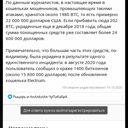
По данным журналистов, в настоящее время в
кошельках мошенников, промышляющих такими
атаками, хранится около 1980 BTC, то есть примерно
22 000 000 долларов США. Если прибавить сюда 202
BTC, украденные еще в декабре 2018 года, общая
сумма похищенных средств уже составляет более 24
600 000 долларов.
Примечательно, что большая часть этих средств, по-
видимому, была украдена в результате одного
единственного инцидента: в августе 2020 года
пользователь
сообщил
о краже 1400 биткоинов
(около 15 800 000 долларов) после обновления
кошелька Electrum.
Последнее редактирование:
14.10.2020
Р
Рыцарь
и
АнАлЬнАя ЧуПаКаБрА
е
а
к
Для ответа нужно войти/зарегистрироваться
ц
и
и