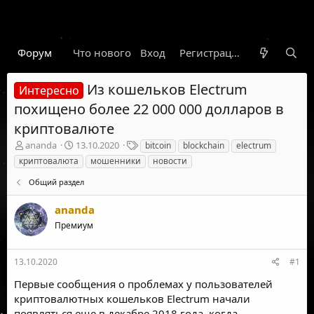
Форум
Что нового
Вход
Гарант
Новости
Регистрация
Правил
Из кошельков Electrum
Интересно
похищено более 22 000 000 долларов в
криптовалюте
А
Д
Т
ananda
13.10.2020
bitcoin
blockchain
electrum
в
а
е
криптовалюта
мошенники
новости
т
т
г
о
а
и
Общий раздел
р
н
т
а
ananda
е
ч
Премиум
м
а
ы
л
а
13.10.2020
#1
Первые сообщения о проблемах у пользователей
криптовалютных кошельков Electrum начали
появляться еще в декабре 2018 года, когда