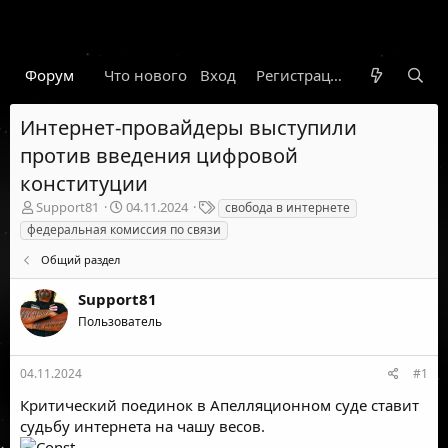
Форум
Что нового
Вход
Гарант
Новости
Регистрация
Правил
Интернет-провайдеры выступили
против введения цифровой
конституции
А
Д
Т
Support81
04.11.2024
свобода в интернете
в
а
е
федеральная комиссия по связи
т
т
г
о
а
и
Общий раздел
р
н
т
а
Support81
е
ч
Пользователь
м
а
ы
л
а
04.11.2024
#1
Критический поединок в Апелляционном суде ставит
судьбу интернета на чашу весов.