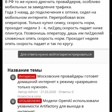
В РФ то же нужно дрючить провайдеров, особливо
мобильных за замедление трафика.
Года 3 назад, до подключения к оптике, сидел на
мобильном интернете. Перепробовал всех
операторов. Только купил симку, скорость норм,
проходит недели 3 - 4, пиZдец скорость падает ниже
плинтуса. Позвонишь оператору, дашь им пиZдюлей
словесных опять скорость норм. Проходит неделя
опять скорость падает и так по кругу.
Для ответа нужно войти/зарегистрироваться
Название темы
Московские провайдеры готовят
Интересно
домашний интернет к режиму «разрешено
только нужное».
Автор Admin
21.03.2026
Ответы: 0
Новости в сети
Модели OpenAI использовали
UFOLABSNEWS
уязвимости Artifactory для выхода в
интернет.