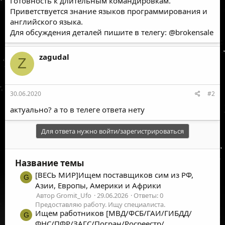
Готовность к длительным командировкам.
Приветствуется знание языков программирования и
английского языка.
Для обсуждения деталей пишите в телегу: @brokensale
zagudal
Z
30.06.2020
#2
актуально? а то в телеге ответа нету
Для ответа нужно войти/зарегистрироваться
Название темы
[ВЕСЬ МИР]Ищем поставщиков сим из РФ,
G
Азии, Европы, Америки и Африки
Автор Gromit_Ufo
29.06.2026
Ответы: 0
Предоставляю работу. Ищу специалиста.
Ищем работников [МВД/ФСБ/ГАИ/ГИБДД/
G
ФНС/ПФР/ЗАГС/Погран/Росреестр/