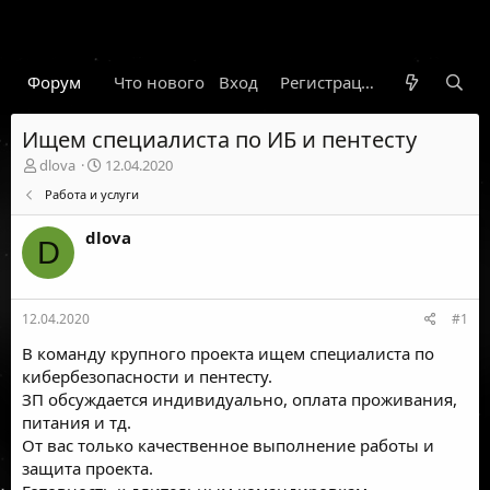
Форум
Что нового
Вход
Гарант
Новости
Регистрация
Правил
Ищем специалиста по ИБ и пентесту
А
Д
dlova
12.04.2020
в
а
Работа и услуги
т
т
о
а
dlova
р
н
D
т
а
е
ч
м
а
12.04.2020
#1
ы
л
а
В команду крупного проекта ищем специалиста по
кибербезопасности и пентесту.
ЗП обсуждается индивидуально, оплата проживания,
питания и тд.
От вас только качественное выполнение работы и
защита проекта.