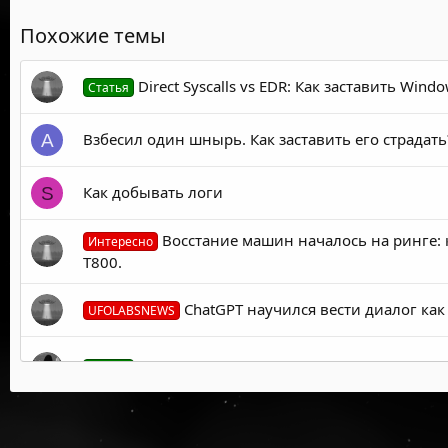
Похожие темы
Direct Syscalls vs EDR: Как заставить W
Статья
Взбесил один шнырь. Как заставить его страдать
A
Как добывать логи
S
Восстание машин началось на ринге: 
Интересно
T800.
ChatGPT научился вести диалог как
UFOLABSNEWS
Иллюзия анонимности: Как Tor Browser па
Статья
Биологи обсуждают способность вы
UFOLABSNEWS