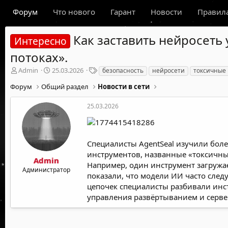
Форум
Что нового
Гарант
Новости
Правил
Как заставить нейросеть
Интересно
потоках».
А
Д
Т
Admin
25.03.2026
безопасность
нейросети
токсичные 
в
а
е
Форум
Общий раздел
Новости в сети
т
т
г
о
а
и
р
н
25.03.2026
т
а
е
ч
м
а
ы
л
Специалисты AgentSeal изучили бол
а
инструментов, названные «токсичны
Admin
Например, один инструмент загружае
Администратор
показали, что модели ИИ часто сле
цепочек специалисты разбивали инс
управления развёртыванием и сервер