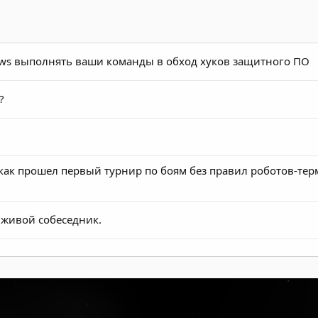
indows выполнять ваши команды в обход хуков защитного ПО
?
как прошел первый турнир по боям без правил роботов-те
 живой собеседник.
лит вас по железу (Canvas/WebGL) и метод обхода
бирать как ключевое отличие живого от неживого.