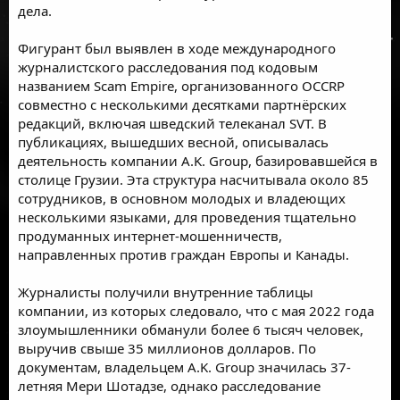
дела.
Фигурант был выявлен в ходе международного
журналистского расследования под кодовым
названием Scam Empire, организованного OCCRP
совместно с несколькими десятками партнёрских
редакций, включая шведский телеканал SVT. В
публикациях, вышедших весной, описывалась
деятельность компании A.K. Group, базировавшейся в
столице Грузии. Эта структура насчитывала около 85
сотрудников, в основном молодых и владеющих
несколькими языками, для проведения тщательно
продуманных
интернет-мошенничеств
,
направленных против граждан Европы и Канады.
Журналисты получили внутренние таблицы
компании, из которых следовало, что с мая 2022 года
злоумышленники обманули более 6 тысяч человек,
выручив свыше 35 миллионов долларов. По
документам, владельцем A.K. Group значилась 37-
летняя Мери Шотадзе, однако расследование