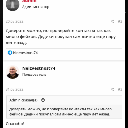
Admin
Администратор
20.03.2022
#2
Доверять можно, но проверяйте контакты так как
много фейков. Дедики покупал сам лично еще пару
лет назад.
Р
Neizvestnost74
е
а
к
Neizvestnost74
ц
Пользователь
и
и
:
31.03.2022
#3
Admin сказал(а):
Доверять можно, но проверяйте контакты так как много
фейков. Дедики покупал сам лично еще пару лет назад.
Спасибо!