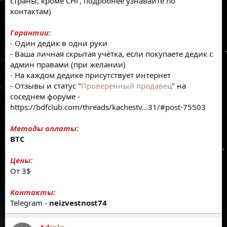
страны, кроме СНГ, подробнее узнавайте по
контактам)
Гарантии:
- Один дедик в одни руки
- Ваша личная скрытая учётка, если покупаете дедик с
админ правами (при желании)
- На каждом дедике присутствует интернет
- Отзывы и статус "
Проверенный продавец
" на
соседнем форуме -
https://bdfclub.com/threads/kachestv...31/#post-75503
Методы оплаты:
BTC
Цены:
От 3$
Контакты:
Telegram -
neizvestnost74