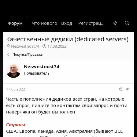
Форум
Что нового
Вход
Гарант
Новости
Регистрация
Правил
Качественные дедики (dedicated servers)
А
Д
Neizvestnost74
17.03.2022
в
а
Покупка/Продажа
т
т
о
а
Neizvestnost74
р
н
т
Пользователь
а
е
ч
м
а
17.03.2022
#1
ы
л
а
Частые пополнения дедиков всех стран, на которые
есть спрос, пишите по контактам свой запрос и почти
наверняка он будет выполнен
Страны:
США, Европа, Канада, Азия, Австралия (бывают ВСЕ