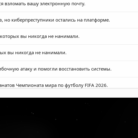
я взломать вашу электронную почту.
, но киберпреступники остались на платформе.
 которых вы никогда не нанимали.
рых вы никогда не нанимали.
бочную атаку и помогли восстановить системы.
натов Чемпионата мира по футболу FIFA 2026.
рму для автоматизации телефонного мошенничества.
 производителя игр Hasbro.
ельный CERT-UA для распространения вредоноса