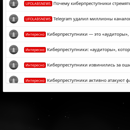
Почему киберпреступники стремятс
UFOLABSNEWS
Telegram удалил миллионы каналов
UFOLABSNEWS
Киберпреступники — это «аудиторы»,
Интересно
Киберпреступники: «аудиторы», кото
Интересно
Киберпреступники извинились за оши
Интересно
Киберпреступники активно атакуют фа
Интересно
Киберпреступники используют платфо
Интересно
Киберпреступники атаковали крупного
Интересно
Киберпреступники использовали подд
Интересно