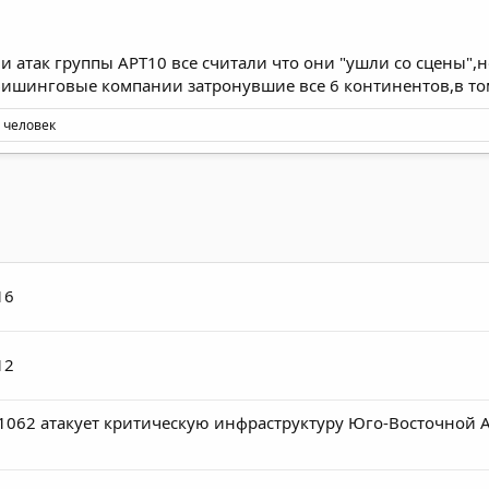
 атак группы APT10 все считали что они "ушли со сцены",н
шинговые компании затронувшие все 6 континентов,в том
 человек
16
12
A-1062 атакует критическую инфраструктуру Юго-Восточной