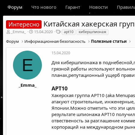
Форум
Что нового
Гарант
Новости
Правил
Китайская хакерская гру
Интересно
А
Д
Т
_Emma_
15.04.2020
apt10
кибершпионаж
в
а
е
Форум
Информационная безопасность
Полезные статьи
т
т
г
о
а
и
р
н
15.04.2020
E
т
а
Для кибершпионажа в поднебесной,п
е
ч
грязной работы используют вольнона
м
а
ы
л
планах,репутационный ущерб правит
а
_Emma_
APT10
Хакерская группа APT10 (aka Menupas
атакуют строительные, инженерные,
Японии.Можно отметить что эти цели
результате шпионажа APT10 получил
отвественость за разглашение комме
корпораций на международном рынке