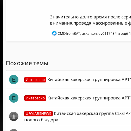
Значительно долго время после серии
внимания,проведя массированные фи
Р
CMDfromBAT
,
askanton
,
ev0117434
и ещё 1
е
а
к
ц
и
и
Похожие темы
:
Китайская хакерская группировка APT
E
Интересно
Китайская хакерская группировка APT
E
Интересно
Китайская хакерская группа CL-ST
UFOLABSNEWS
нового бэкдора.