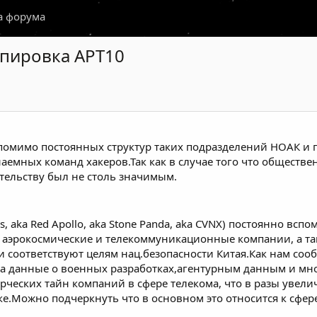
а форума
ппировка APT10
омимо постоянных структур таких подразделений НОАК и г
емных команд хакеров.Так как в случае того что обществен
ельству был не столь значимым.
s, aka Red Apollo, aka Stone Panda, aka CVNX) постоянно вс
 аэрокосмические и телекоммуникационные компании, а та
 соответствуют целям нац.безопасности Китая.Как нам сооб
а данные о военных разработках,агентурным данным и мно
рческих тайн компаний в сфере телекома, что в разы увел
.Можно подчеркнуть что в основном это относится к сфер