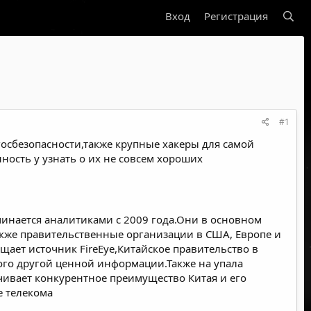
Вход
Регистрация
#1
осбезопасности,также крупные хакеры для самой
ность у узнать о их не совсем хороших
поминается аналитиками с 2009 года.Они в основном
кже правительственные организации в США, Европе и
щает источник FireEye,Китайское правительство в
го другой ценной информации.Также на упала
ичивает конкурентное преимущество Китая и его
е телекома