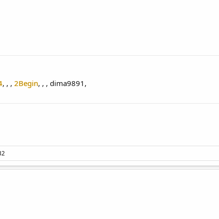
4
2Begin
dima9891
32