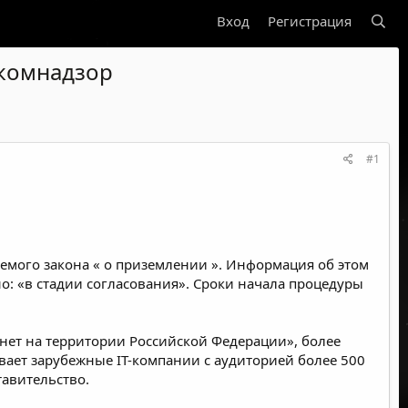
Вход
Регистрация
скомнадзор
#1
аемого закона «
о приземлении
». Информация об этом
о: «в стадии согласования». Сроки начала процедуры
ет на территории Российской Федерации», более
ывает зарубежные IT-компании с аудиторией более 500
тавительство.