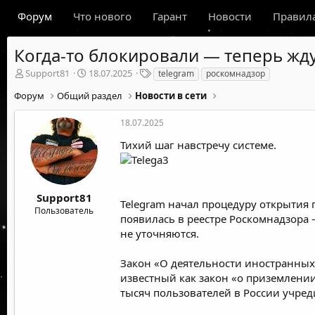
Форум
Что нового
Гарант
Новости
Правил
Когда-то блокировали — теперь жду
А
Д
Т
Support81
18.07.2025
telegram
роскомнадзор
в
а
е
Форум
Общий раздел
Новости в сети
т
т
г
о
а
и
р
н
18.07.2025
т
а
Тихий шаг навстречу системе.
е
ч
м
а
ы
л
а
Support81
Telegram
начал
процедуру открытия п
Пользователь
появилась
в реестре Роскомнадзора 
не уточняются.
Закон «О деятельности иностранных
известный как закон «о приземлении
тысяч пользователей в России учред