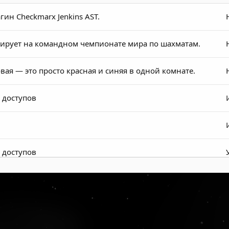
ин Checkmarx Jenkins AST.
идирует на командном чемпионате мира по шахматам.
ая — это просто красная и синяя в одной комнате.
 доступов
 доступов
0 в биткоинах за митинги 23 января