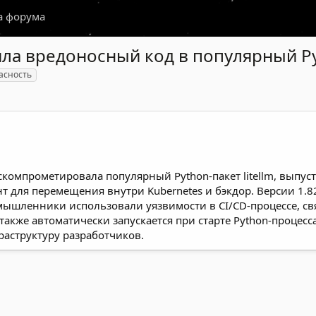
а форума
а вредоносный код в популярный Pyth
асность
компрометировала популярный Python-пакет litellm, выпус
 для перемещения внутри Kubernetes и бэкдор. Версии 1.82
мышленники использовали уязвимости в CI/CD-процессе, св
 также автоматически запускается при старте Python-процес
раструктуру разработчиков.