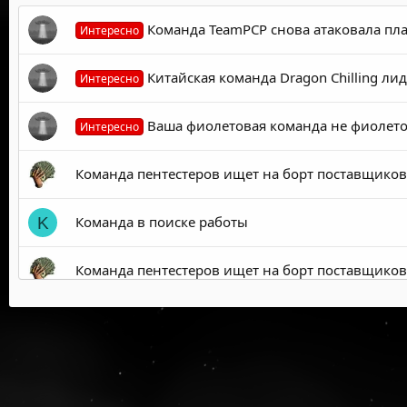
Команда TeamPCP снова атаковала плаг
Интересно
Китайская команда Dragon Chilling л
Интересно
Ваша фиолетовая команда не фиолетов
Интересно
Команда пентестеров ищет на борт поставщиков
Команда в поиске работы
K
Команда пентестеров ищет на борт поставщиков
CASINO SCAM | 80% | Новая Команда
C
Команда Навального получила $120 00
Интересно