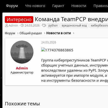
Форум
Что нового
Гарант
Новости
Правил
Команда TeamPCP внедрил
Интересно
А
Д
Т
Admin
24.03.2026
python
вредоносный код
кибербезоп
в
а
е
Форум
Общий раздел
Новости в сети
т
т
г
о
а
и
р
н
24.03.2026
т
а
е
ч
м
а
ы
л
Группа киберпреступников TeamPCP с
а
сборщик учетных данных, инструмент
Admin
впоследствии удалены из PyPI. Злоу
Администратор
активируется при импорте модуля, а
на инструменты безопасности и инф
Похожие темы