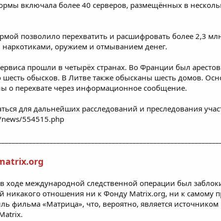
ормы включала более 40 серверов, размещённых в несколь
рмой позволило перехватить и расшифровать более 2,3 мл
 наркотиками, оружием и отмыванием денег.
ервиса прошли в четырёх странах. Во Франции был арестов
 шесть обысков. В Литве также обысканы шесть домов. Ос
ы о перехвате через информационное сообщение.
ться для дальнейших расследований и преследования учас
ru/news/554515.php
________________________________________________________________
atrix.org
то в ходе международной следственной операции
был заблок
 никакого отношения ни к Фонду Matrix.org, ни к самому п
ль фильма «Матрица», что, вероятно, является источником
atrix.