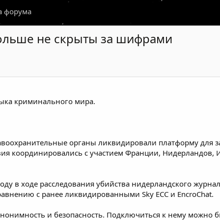
а форума
больше не скрыты за шифрами
зыка криминального мира.
равоохранительные органы
ликвидировали
платформу для 
вия
координировались
с участием Франции, Нидерландов, 
оду в ходе расследования убийства нидерландского журнали
сравнению с ранее ликвидированными
Sky ECC
и
EncroChat.
анонимность и безопасность. Подключиться к нему можно б