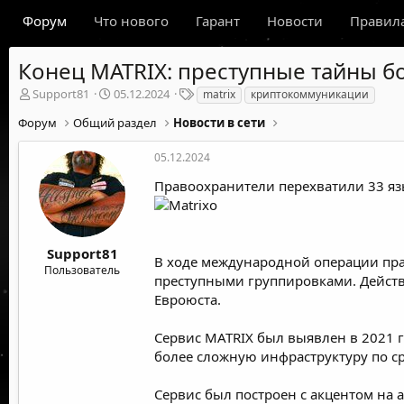
Форум
Что нового
Гарант
Новости
Правил
Конец MATRIX: преступные тайны 
А
Д
Т
Support81
05.12.2024
matrix
криптокоммуникации
в
а
е
Форум
Общий раздел
Новости в сети
т
т
г
о
а
и
р
н
05.12.2024
т
а
Правоохранители перехватили 33 я
е
ч
м
а
ы
л
а
Support81
В ходе международной операции п
Пользователь
преступными группировками. Дейст
Евроюста.
Сервис MATRIX был выявлен в 2021 г
более сложную инфраструктуру по 
Сервис был построен с акцентом на 