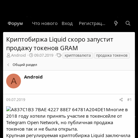
Форум
Что нового
Вход
Гарант
Новости
Регистрация
Правил
Криптобиржа Liquid скоро запустит
продажу токенов GRAM
А
Д
Т
Android
09.07.2019
криптовалюта
продажа токенов
в
а
е
Общий раздел
т
т
г
о
а
и
Android
р
н
A
т
а
е
ч
м
а
ы
л
09.07.2019
#1
а
Многие в
2018 году хотели принять участие в токенсейле от
Telegram Open Network, но публичная продажа
токенов так и не была открыта.
Крупная регулируемая криптобиржа Liquid заключила