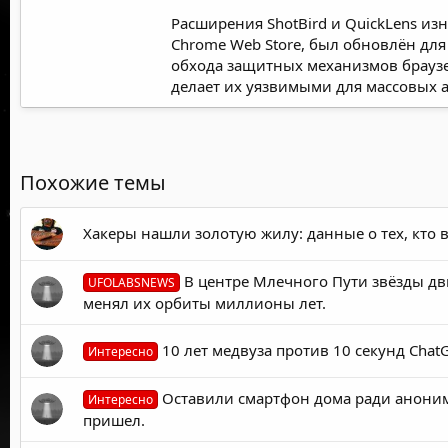
Расширения ShotBird и QuickLens из
Chrome Web Store, был обновлён для
обхода защитных механизмов браузе
делает их уязвимыми для массовых а
Похожие темы
Хакеры нашли золотую жилу: данные о тех, кто
В центре Млечного Пути звёзды дви
UFOLABSNEWS
менял их орбиты миллионы лет.
10 лет медвуза против 10 секунд ChatG
Интересно
Оставили смартфон дома ради анонимн
Интересно
пришел.