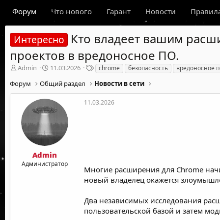
Форум
Что нового
Гарант
Новости
Правил
Кто владеет вашим расш
Интересно
проектов в вредоносное ПО.
А
Д
Т
Admin
11.03.2026
chrome
безопасность
вредоносное п
в
а
е
Форум
Общий раздел
Новости в сети
т
т
г
о
а
и
р
н
11.03.2026
т
а
е
ч
м
а
ы
л
а
Admin
Администратор
Многие расширения для Chrome начи
новый владелец окажется злоумышле
Два независимых исследования рас
пользовательской базой и затем мо