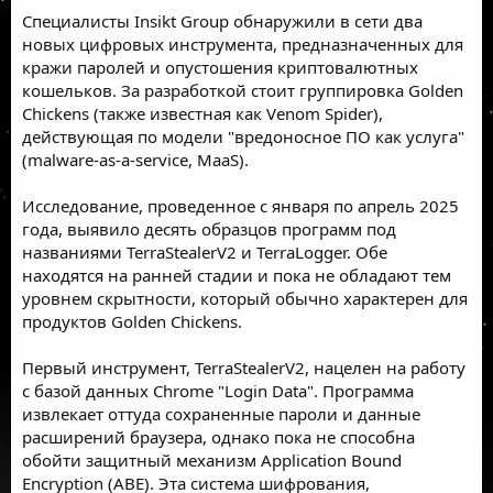
Специалисты
Insikt Group
обнаружили в сети два
новых цифровых инструмента, предназначенных для
кражи паролей и опустошения криптовалютных
кошельков. За разработкой стоит группировка Golden
Chickens (также известная как Venom Spider),
действующая по модели "вредоносное ПО как услуга"
(malware-as-a-service, MaaS).
Исследование, проведенное с января по апрель 2025
года, выявило десять образцов программ под
названиями TerraStealerV2 и TerraLogger. Обе
находятся на ранней стадии и пока не обладают тем
уровнем скрытности, который обычно характерен для
продуктов Golden Chickens.
Первый инструмент, TerraStealerV2, нацелен на работу
с базой данных Chrome "Login Data". Программа
извлекает оттуда сохраненные пароли и данные
расширений браузера, однако пока не способна
обойти защитный механизм Application Bound
Encryption (ABE). Эта система шифрования,