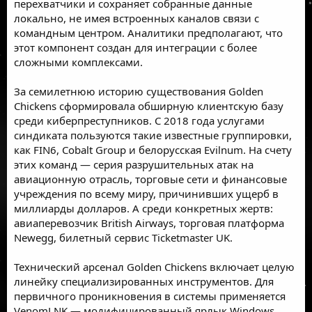
перехватчики и сохраняет собранные данные
локально, не имея встроенных каналов связи с
командным центром. Аналитики предполагают, что
этот компонент создан для интеграции с более
сложными комплексами.
За семилетнюю историю существования Golden
Chickens сформировала обширную клиентскую базу
среди киберпреступников. С 2018 года услугами
синдиката пользуются такие известные группировки,
как FIN6, Cobalt Group и белорусская Evilnum. На счету
этих команд — серия разрушительных атак на
авиационную отрасль, торговые сети и финансовые
учреждения по всему миру, причинивших ущерб в
миллиарды долларов. А среди конкретных жертв:
авиаперевозчик British Airways, торговая платформа
Newegg, билетный сервис Ticketmaster UK.
Технический арсенал Golden Chickens включает целую
линейку специализированных инструментов. Для
первичного проникновения в системы применяется
VenomLNK — модифицированный ярлык Windows.