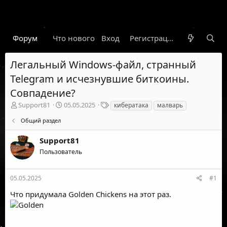
Форум
Что нового
Вход
Гарант
Новости
Регистрация
Правил
Легальный Windows-файл, странный
Telegram и исчезнувшие биткоины.
Совпадение?
А
Д
Т
Support81
05.05.2025
кибератака
малварь
в
а
е
Общий раздел
т
т
г
о
а
и
Support81
р
н
т
а
Пользователь
е
ч
м
а
ы
л
05.05.2025
#1
а
Что придумала Golden Chickens на этот раз.