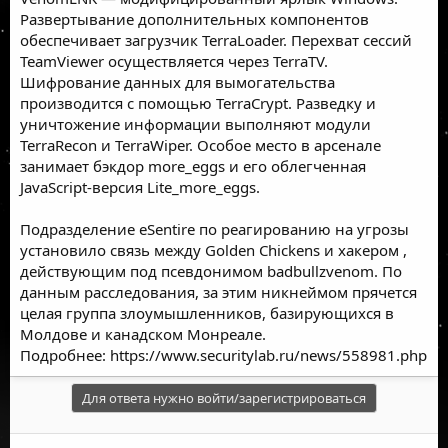
Развертывание дополнительных компонентов
обеспечивает загрузчик TerraLoader. Перехват сессий
TeamViewer осуществляется через TerraTV.
Шифрование данных для вымогательства
производится с помощью TerraCrypt. Разведку и
уничтожение информации выполняют модули
TerraRecon и TerraWiper. Особое место в арсенале
занимает бэкдор more_eggs и его облегченная
JavaScript-версия Lite_more_eggs.
Подразделение eSentire по реагированию на угрозы
установило связь между Golden Chickens и
хакером
,
действующим под псевдонимом badbullzvenom. По
данным расследования, за этим никнеймом прячется
целая группа злоумышленников, базирующихся в
Молдове и канадском Монреале.
Подробнее:
https://www.securitylab.ru/news/558981.php
Для ответа нужно войти/зарегистрироваться