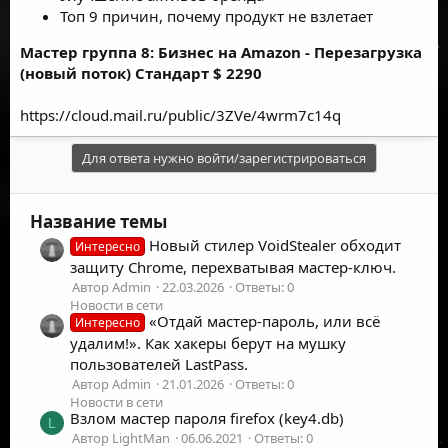
Топ 9 причин, почему продукт не взлетает
Мастер группа 8: Бизнес на Amazon - Перезагрузка
(новый поток) Стандарт $ 2290
https://cloud.mail.ru/public/3ZVe/4wrm7c14q
Для ответа нужно войти/зарегистрироваться
Название темы
Новый стилер VoidStealer обходит
Интересно
защиту Chrome, перехватывая мастер-ключ.
Автор Admin
22.03.2026
Ответы: 0
Новости в сети
«Отдай мастер-пароль, или всё
Интересно
удалим!». Как хакеры берут на мушку
пользователей LastPass.
Автор Admin
21.01.2026
Ответы: 0
Новости в сети
Взлом мастер пароля firefox (key4.db)
L
Автор LightMan
06.06.2021
Ответы: 0