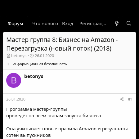
Форум
Что нового
Вход
Гарант
Новости
Регистрация
Правил
Мастер группа 8: Бизнес на Amazon -
Перезагрузка (новый поток) (2018)
А
Д
betonys
26.01.2020
в
а
Информационная безопасность
т
т
о
а
betonys
р
н
B
т
а
е
ч
м
а
26.01.2020
#1
ы
л
а
Программа мастер-группы
проведёт по всем этапам запуска бизнеса
Она учитывает новые правила Amazon и результаты
сотен выпускников