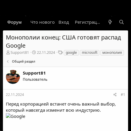
Форум
Что нового
Вход
Гарант
Новости
Регистрация
Правил
Монополии конец: США готовят распад
Google
А
Д
Т
Support81
22.11.2024
google
microsoft
монополия
в
а
е
Общий раздел
т
т
г
о
а
и
Support81
р
н
т
а
Пользователь
е
ч
м
а
ы
л
22.11.2024
#1
а
Перед корпорацией встанет очень важный выбор,
который навсегда изменит всю индустрию.