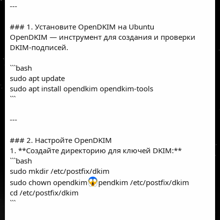
---
### 1. Установите OpenDKIM на Ubuntu
OpenDKIM — инструмент для создания и проверки
DKIM-подписей.
```bash
sudo apt update
sudo apt install opendkim opendkim-tools
```
---
### 2. Настройте OpenDKIM
1. **Создайте директорию для ключей DKIM:**
```bash
sudo mkdir /etc/postfix/dkim
sudo chown opendkim
pendkim /etc/postfix/dkim
cd /etc/postfix/dkim
```