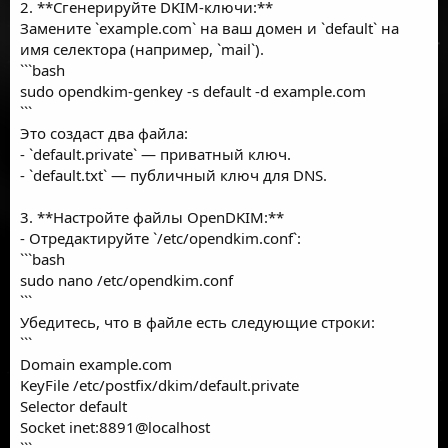
2. **Сгенерируйте DKIM-ключи:**
Замените `example.com` на ваш домен и `default` на
имя селектора (например, `mail`).
```bash
sudo opendkim-genkey -s default -d example.com
```
Это создаст два файла:
- `default.private` — приватный ключ.
- `default.txt` — публичный ключ для DNS.
3. **Настройте файлы OpenDKIM:**
- Отредактируйте `/etc/opendkim.conf`:
```bash
sudo nano /etc/opendkim.conf
```
Убедитесь, что в файле есть следующие строки:
```
Domain example.com
KeyFile /etc/postfix/dkim/default.private
Selector default
Socket inet:8891@localhost
```