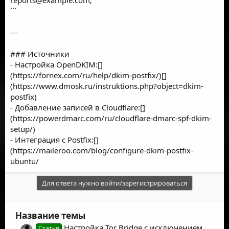
```
---
### Источники
- Настройка OpenDKIM:[]
(https://fornex.com/ru/help/dkim-postfix/)[]
(https://www.dmosk.ru/instruktions.php?object=dkim-
postfix)
- Добавление записей в Cloudflare:[]
(https://powerdmarc.com/ru/cloudflare-dmarc-spf-dkim-
setup/)
- Интеграция с Postfix:[]
(https://maileroo.com/blog/configure-dkim-postfix-
ubuntu/
Для ответа нужно войти/зарегистрироваться
Название темы
Настройка Tor Bridge с исключением
Статья