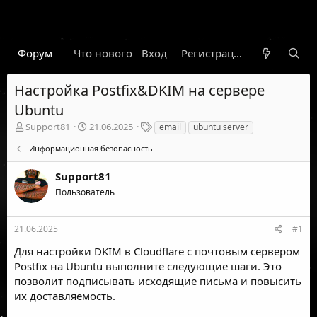
Форум
Что нового
Вход
Гарант
Новости
Регистрация
Правил
Настройка Postfix&DKIM на сервере
Ubuntu
А
Д
Т
Support81
21.06.2025
email
ubuntu server
в
а
е
Информационная безопасность
т
т
г
о
а
и
Support81
р
н
т
а
Пользователь
е
ч
м
а
ы
л
21.06.2025
#1
а
Для настройки DKIM в Cloudflare с почтовым сервером
Postfix на Ubuntu выполните следующие шаги. Это
позволит подписывать исходящие письма и повысить
их доставляемость.