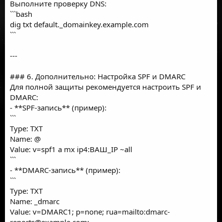
Выполните проверку DNS:
```bash
dig txt default._domainkey.example.com
```
---
### 6. Дополнительно: Настройка SPF и DMARC
Для полной защиты рекомендуется настроить SPF и
DMARC:
- **SPF-запись** (пример):
```
Type: TXT
Name: @
Value: v=spf1 a mx ip4:ВАШ_IP ~all
```
- **DMARC-запись** (пример):
```
Type: TXT
Name: _dmarc
Value: v=DMARC1; p=none; rua=mailto:
dmarc-
reports@example.com
;