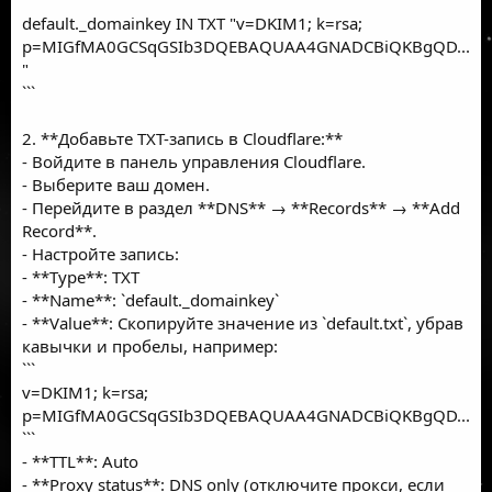
default._domainkey IN TXT "v=DKIM1; k=rsa;
p=MIGfMA0GCSqGSIb3DQEBAQUAA4GNADCBiQKBgQD...
"
```
2. **Добавьте TXT-запись в Cloudflare:**
- Войдите в панель управления Cloudflare.
- Выберите ваш домен.
- Перейдите в раздел **DNS** → **Records** → **Add
Record**.
- Настройте запись:
- **Type**: TXT
- **Name**: `default._domainkey`
- **Value**: Скопируйте значение из `default.txt`, убрав
кавычки и пробелы, например:
```
v=DKIM1; k=rsa;
p=MIGfMA0GCSqGSIb3DQEBAQUAA4GNADCBiQKBgQD...
```
- **TTL**: Auto
- **Proxy status**: DNS only (отключите прокси, если