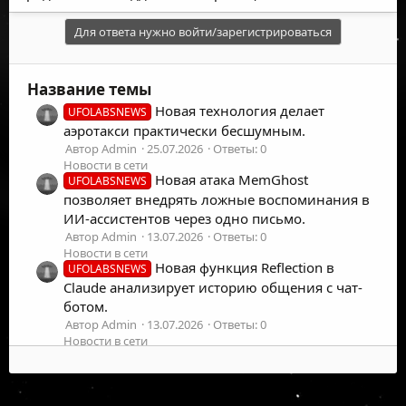
Для ответа нужно войти/зарегистрироваться
Название темы
Новая технология делает
UFOLABSNEWS
аэротакси практически бесшумным.
Автор Admin
25.07.2026
Ответы: 0
Новости в сети
Новая атака MemGhost
UFOLABSNEWS
позволяет внедрять ложные воспоминания в
ИИ-ассистентов через одно письмо.
Автор Admin
13.07.2026
Ответы: 0
Новости в сети
Новая функция Reflection в
UFOLABSNEWS
Claude анализирует историю общения с чат-
ботом.
Автор Admin
13.07.2026
Ответы: 0
Новости в сети
Новая группа Helix использует
UFOLABSNEWS
фишинг для кражи данных из SharePoint.
Автор Admin
09.07.2026
Ответы: 0
©
2026
UFOLabs. Все права защищены.